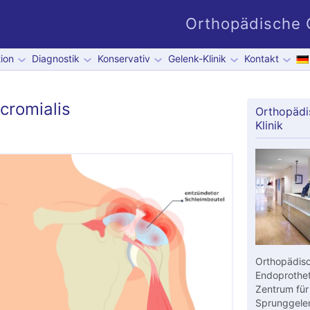
Orthopädische G
ion
Diagnostik
Konservativ
Gelenk-Klinik
Kontakt
cromialis
Orthopädi
Klinik
Orthopädisc
Endoprothet
Zentrum für
Sprunggelen