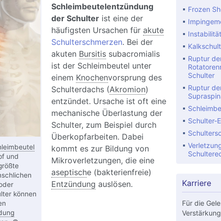
Schleimbeutelentzündung
Frozen Sh
der Schulter
ist eine der
Impingeme
häufigsten Ursachen für
akute
Instabilitä
Schulterschmerzen
. Bei der
Kalkschult
akuten
Bursitis
subacromialis
Ruptur de
ist der Schleimbeutel unter
Rotatoren
Schulter
einem
Knochen
vorsprung des
Ruptur de
Schulterdachs (
Akromion
)
Supraspin
entzündet. Ursache ist oft eine
Schleimbe
mechanische Überlastung der
Schulter-
Schulter, zum Beispiel durch
Schulters
Überkopfarbeiten. Dabei
Verletzun
leimbeutel
kommt es zur Bildung von
Schultere
pf und
Mikroverletzungen, die eine
größte
aseptisch
e (bakterienfreie)
nschlichen
Karriere
Entzündung
auslösen.
oder
lter können
Für die Gele
en
dung
Verstärkung