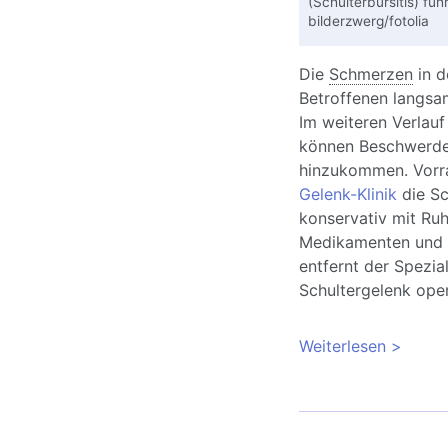
(Schulterbursitis) füh
bilderzwerg/fotolia
Die
Schmerzen
in d
Betroffenen langsam
Im weiteren Verlauf
können Beschwerd
hinzukommen. Vorr
Gelenk-Klinik
die Sc
konservativ mit Ru
Medikamenten und ph
entfernt der Spezia
Schultergelenk oper
Weiterlesen
über Sch
subacro