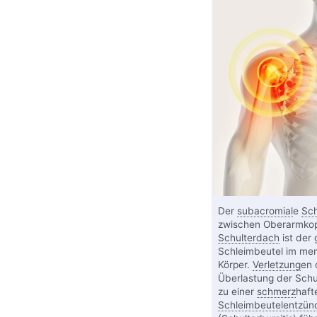
Der
subacromial
e
Sch
zwischen Oberarmko
Schulterdach
ist der 
Schleimbeutel im me
Körper.
Verletzung
en 
Überlastung der Schu
zu einer
schmerz
haft
Schleimbeutelentzün