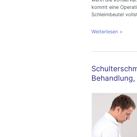
kommt eine Operati
Schleimbeutel volls
Weiterlesen
über Sc
Behandl
Schultersch
Behandlung,