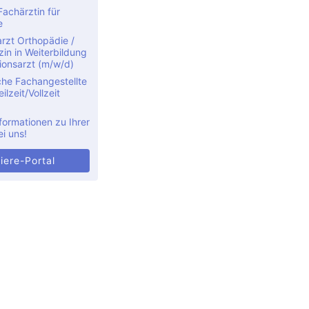
achärztin für
e
rzt Orthopädie /
in in Weiterbildung
ionsarzt (m/w/d)
che Fachangestellte
ilzeit/Vollzeit
formationen zu Ihrer
ei uns!
iere-Portal