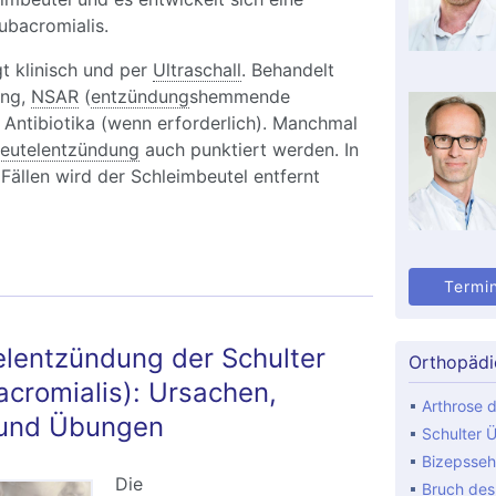
subacromialis.
t klinisch und per
Ultraschall
. Behandelt
ung,
NSAR
(
entzündung
shemmende
d Antibiotika (wenn erforderlich). Manchmal
eutelentzündung
auch punktiert werden. In
 Fällen wird der Schleimbeutel entfernt
Termi
lentzündung der Schulter
Orthopädi
acromialis): Ursachen,
Arthrose d
und Übungen
Schulter Ü
Bizepsseh
Die
Bruch de