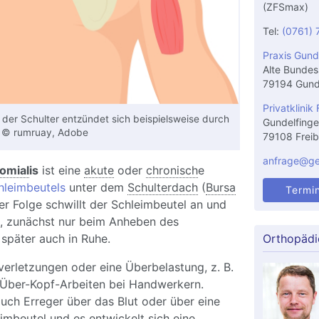
(ZFSmax)
Tel:
(0761) 
Praxis Gund
Alte Bundes
79194 Gund
Privatklinik 
der Schulter entzündet sich beispielsweise durch
Gundelfinge
. © rumruay, Adobe
79108 Freib
anfrage@gel
omial
is
ist eine
akute
oder
chronisch
e
hleimbeutels
unter dem
Schulterdach
(
Bursa
Termi
der Folge schwillt der Schleimbeutel an und
, zunächst nur beim Anheben des
später auch in Ruhe.
Orthopädi
erletzungen oder eine Überbelastung, z. B.
Über-Kopf-Arbeiten bei Handwerkern.
uch Erreger über das Blut oder über eine
mbeutel und es entwickelt sich eine