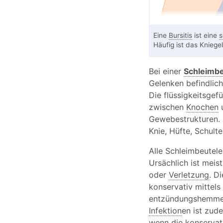
Eine
Bursitis
ist eine
s
Häufig ist das Kniege
Bei einer
Schleimb
Gelenken befindlic
Die flüssigkeitsgefü
zwischen
Knochen
u
Gewebestrukturen. 
Knie, Hüfte, Schulte
Alle Schleimbeutel
Ursächlich ist mei
oder
Verletzung
. D
konservativ mittels
entzündungshemmend
Infektion
en ist zud
wenn die konservat