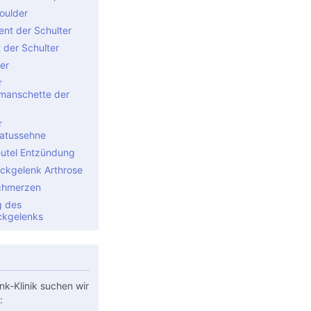
oulder
nt der Schulter
t der Schulter
er
r
manschette der
r
atussehne
utel Entzündung
Eckgelenk Arthrose
chmerzen
g des
ckgelenks
nk-Klinik suchen wir
: