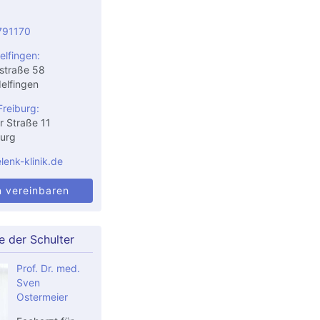
791170
elfingen:
straße 58
elfingen
Freiburg:
r Straße 11
urg
enk-klinik.de
n vereinbaren
e der Schulter
Prof. Dr. med.
Sven
Ostermeier