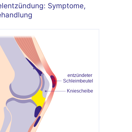
elentzündung: Symptome,
ehandlung