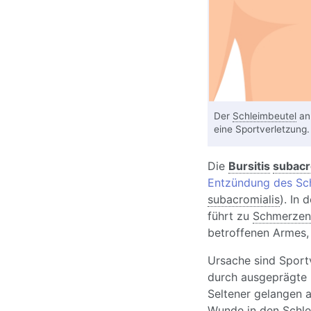
Der
Schleimbeutel
an 
eine Sportverletzung
Die
Bursitis
subacr
Entzündung des Sc
subacromialis
). In 
führt zu
Schmerzen
betroffenen Armes, 
Ursache sind Sportv
durch ausgeprägte 
Seltener gelangen a
Wunde in den Schlei