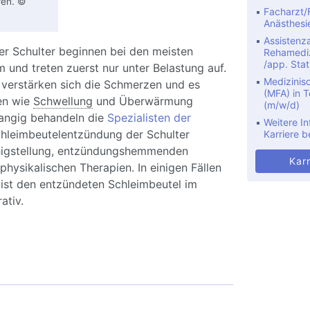
ren. ©
Facharzt/F
Anästhesi
Assistenza
er Schulter beginnen bei den meisten
Rehamediz
/app. Stat
 und treten zuerst nur unter Belastung auf.
Medizinis
 verstärken sich die Schmerzen und es
(MFA) in Te
en wie
Schwellung
und Überwärmung
(m/w/d)
angig behandeln die
Spezialisten der
Weitere In
hleimbeutelentzündung der Schulter
Karriere b
higstellung, entzündungshemmenden
Karr
ysikalischen Therapien. In einigen Fällen
list den entzündeten Schleimbeutel im
ativ.
leimbeutelentzündung der Schulter (Bursitis
mialis): Ursachen, Behandlung und Übungen