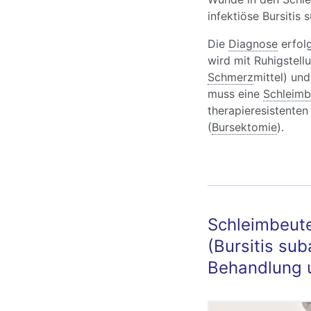
infektiöse Bursitis 
Die
Diagnose
erfolg
wird mit Ruhigstell
Schmerz
mittel) un
muss eine
Schleimb
therapieresistenten
(
Bursektomie
).
Schleimbeute
(Bursitis sub
Behandlung 