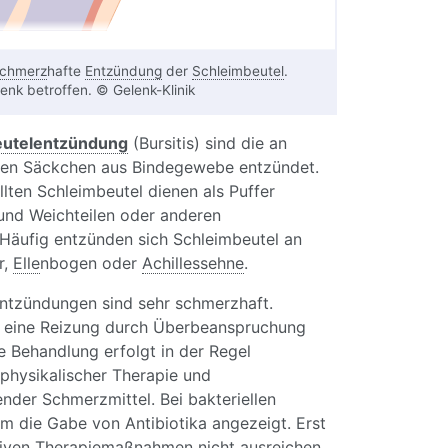
chmerz
hafte
Entzündung
der
Schleimbeutel
.
lenk betroffen. © Gelenk-Klinik
eutelentzündung
(Bursitis) sind die an
hen Säckchen aus Bindegewebe entzündet.
llten Schleimbeutel dienen als Puffer
nd Weichteilen oder anderen
Häufig entzünden sich Schleimbeutel an
r,
Elle
nbogen oder
Achillessehne
.
entzündungen sind sehr schmerzhaft.
st eine Reizung durch Überbeanspruchung
ie Behandlung erfolgt in der Regel
 physikalischer Therapie und
er Schmerzmittel. Bei bakteriellen
em die Gabe von Antibiotika angezeigt. Erst
iven Therapiemaßnahmen nicht ausreichen,