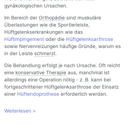
gynäkologischen Ursachen.
Im Bereich der
Orthopädie
sind muskuläre
Überlastungen wie die Sportlerleiste,
Hüftgelenkserkrankungen wie das
Hüftimpingement
oder die
Hüftgelenksarthrose
sowie Nervenreizungen häufige Gründe, warum es
in der Leiste
schmerz
t.
Die Behandlung erfolgt je nach Ursache. Oft reicht
eine
konservative Therapie
aus, manchmal ist
allerdings eine Operation nötig - z. B. kann bei
fortgeschrittener Hüftgelenksarthrose der Einsatz
einer
Hüftendoprothese
erforderlich werden.
Weiterlesen
über Leistenschmerzen: Ursachen,
Selbsthilfe und ärztliche Behandlung