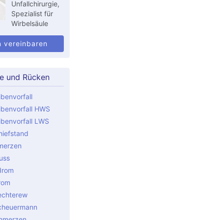
Unfallchirurgie,
Spezialist für
Wirbelsäule
n vereinbaren
le und Rücken
benvorfall
benvorfall HWS
benvorfall LWS
iefstand
merzen
uss
drom
rom
echterew
cheuermann
hmerzen