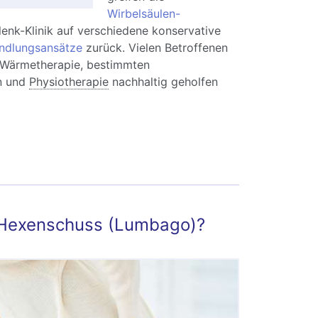
Wirbelsäulen-
enk-Klinik auf verschiedene konservative
ndlungsansätze
zurück. Vielen Betroffenen
r Wärmetherapie, bestimmten
n und
Physiotherapie
nachhaltig geholfen
ndscheibenvorfall der Lendenwirbelsäule
Symptome, Diagnose und Behandlung
 Hexenschuss (Lumbago)?