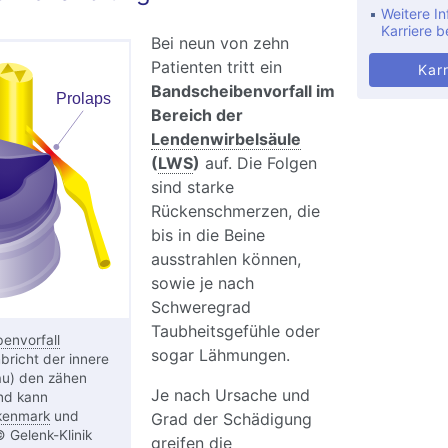
Weitere In
Karriere b
Bei neun von zehn
Patienten tritt ein
Karr
Bandscheibenvorfall im
Bereich der
Lendenwirbelsäule
(
LWS
)
auf. Die Folgen
sind starke
Rückenschmerzen, die
bis in die Beine
ausstrahlen können,
sowie je nach
Schweregrad
Taubheitsgefühle oder
envorfall
sogar Lähmungen.
bricht der innere
au) den zähen
Je nach Ursache und
und kann
kenmark
und
Grad der Schädigung
 Gelenk-Klinik
greifen die