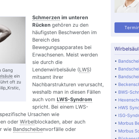
Schmerzen
im unteren
Rücken
gehören zu den
Termi
häufigsten Beschwerden im
Bereich des
Bewegungsapparates bei
Wirbelsäu
Erwachsenen. Meist werden
Bandschei
sie durch die
Bandschei
Lendenwirbelsäule (
LWS
)
n Gang
lsäule
ein
mitsamt ihrer
Bandschei
ührt oft zu
Nachbarstrukturen verursacht,
Beckensch
ip_Krstic,
weshalb man in diesen Fällen
BWS-Sch
auch vom
LWS-Syndrom
Hexensch
spricht. Bei einem LWS-
HWS Syn
spezifische Ursachen wie
ISG-Synd
gen oder
Wirbel
blockaden, aber auch
Morbus B
er wie
Bandscheibe
nvorfälle oder
Morbus S
Rückensc