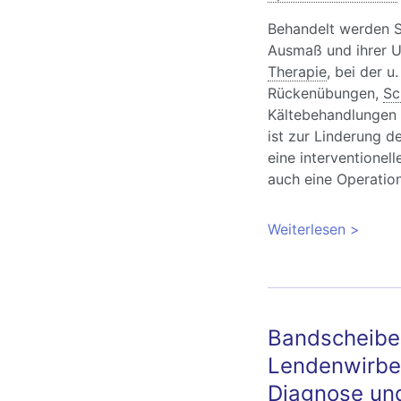
Behandelt werden S
Ausmaß und ihrer Ur
Therapie
, bei der u.
Rückenübungen,
Sc
Kältebehandlungen
ist zur Linderung
eine interventionel
auch eine Operation
Weiterlesen
über LW
Bandscheiben
Lendenwirbe
Diagnose un