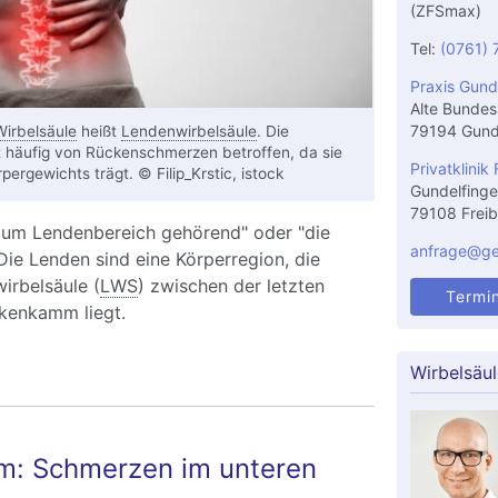
(ZFSmax)
Tel:
(0761) 
Praxis Gund
Alte Bundes
79194 Gund
Wirbelsäule
heißt
Lendenwirbelsäule
. Die
t häufig von Rückenschmerzen betroffen, da sie
Privatklinik 
pergewichts trägt. © Filip_Krstic, istock
Gundelfinge
79108 Freib
um Lendenbereich gehörend" oder "die
anfrage@gel
Die Lenden sind eine Körperregion, die
irbelsäule (
LWS
) zwischen der letzten
Termi
kenkamm liegt.
Wirbelsäu
: Schmerzen im unteren