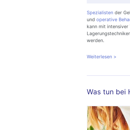
Spezialisten
der Gel
und
operative Beha
kann mit intensive
Lagerungstechnike
werden.
Weiterlesen
über Ba
(LWS): 
Was tun bei