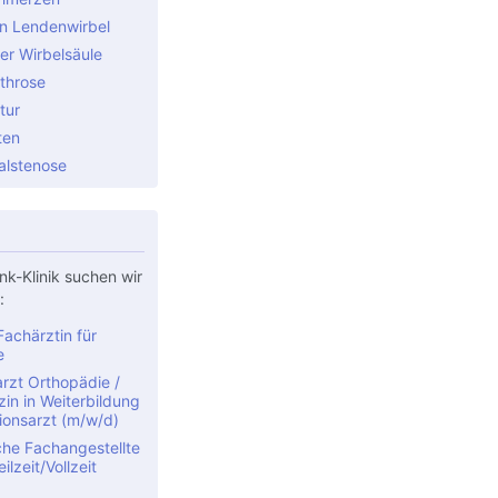
n Lendenwirbel
er Wirbelsäule
throse
tur
ten
alstenose
nk-Klinik suchen wir
:
achärztin für
e
rzt Orthopädie /
in in Weiterbildung
ionsarzt (m/w/d)
che Fachangestellte
ilzeit/Vollzeit