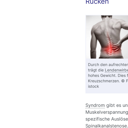
Rücken
Durch den aufrechte
trägt die
Lendenwirbe
hohes Gewicht. Dies f
Kreuzschmerzen. © Fil
istock
Syndrom
gibt es un
Muskelverspannun
spezifische Auslös
Spinalkanalstenose
.