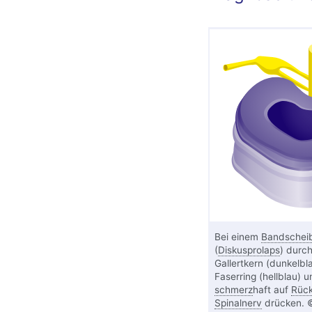
Bei einem
Bandscheib
(
Diskusprolaps
) durch
Gallertkern (dunkelbl
Faserring (hellblau) 
schmerz
haft auf
Rüc
Spinalnerv
drücken. ©