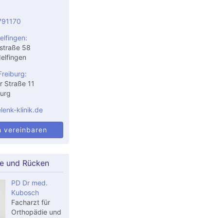
791170
elfingen:
straße 58
elfingen
Freiburg:
r Straße 11
urg
enk-klinik.de
n vereinbaren
le und Rücken
PD Dr med.
Kubosch
Facharzt für
Orthopädie und