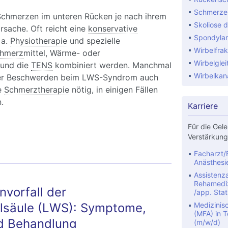
Schmerze
chmerzen im unteren Rücken je nach ihrem
Skoliose d
sache. Oft reicht eine
konservative
Spondylar
 a.
Physiotherapie
und spezielle
Wirbelfrak
hmerz
mittel, Wärme- oder
Wirbelglei
 und die
TENS
kombiniert werden. Manchmal
Wirbelkan
 der Beschwerden beim LWS-Syndrom auch
le
Schmerztherapie
nötig, in einigen Fällen
.
Karriere
Für die Gele
S-Syndrom: Schmerzen im unteren Rücken
Verstärkung
Facharzt/F
Anästhesi
Assistenza
Rehamediz
vorfall der
/app. Stat
lsäule (LWS): Symptome,
Medizinis
(MFA) in Te
d Behandlung
(m/w/d)