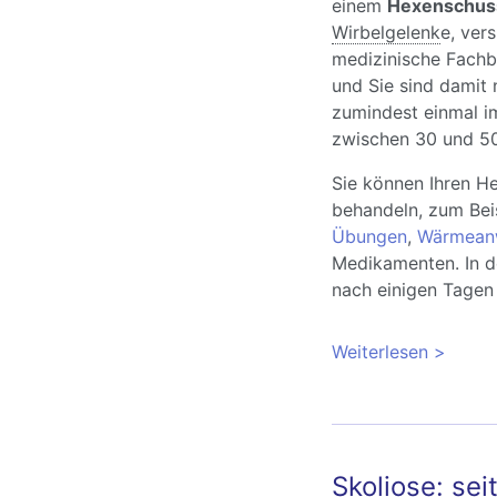
einem
Hexenschus
Wirbelgelenk
e, ver
medizinische Fachb
und Sie sind damit n
zumindest einmal i
zwischen 30 und 50
Sie können Ihren H
behandeln, zum Beis
Übungen
,
Wärmean
Medikamenten. In d
nach einigen Tagen 
Weiterlesen
über Wa
Skoliose: sei