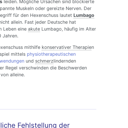
s
leiden. Mögliche Ursachen sind blockierte
spannte Muskeln oder gereizte Nerven. Der
egriff für den Hexenschuss lautet
Lumbago
icht allein. Fast jeder Deutsche hat
m Leben eine
akute
Lumbago, häufig im Alter
 Jahren.
exenschuss mithilfe
konservativer Therapie
n
piel mittels
physiotherapeutischen
wendungen
und
schmerz
lindernden
er Regel verschwinden die Beschwerden
von alleine.
s tun bei Hexenschuss (Lumbago)?
tliche Fehlstellung der