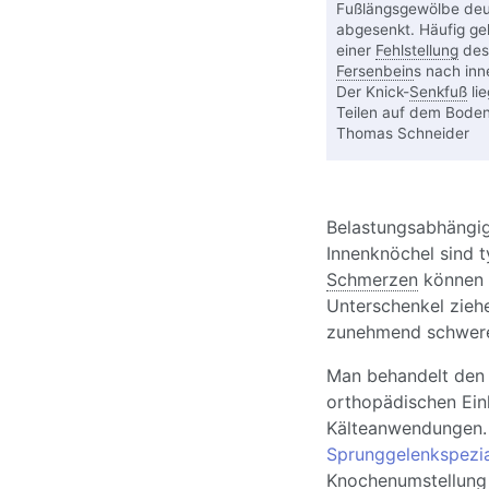
Fußlängsgewölbe deu
abgesenkt. Häufig geh
einer
Fehlstellung
des
Fersenbein
s nach inn
Der Knick-
Senkfuß
lie
Teilen auf dem Boden
Thomas Schneider
Belastungsabhängi
Innenknöchel sind t
Schmerzen
können 
Unterschenkel ziehe
zunehmend schwere
Man behandelt den 
orthopädischen Einl
Kälteanwendungen. I
Sprunggelenkspezia
Knochen
umstellung