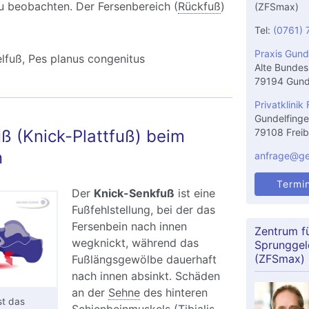
u beobachten. Der Fersenbereich (
Rückfuß
)
(ZFSmax)
Tel:
(0761) 
Praxis Gund
lfuß, Pes planus congenitus
Alte Bundes
79194 Gund
Privatklinik 
Gundelfinge
ß (Knick-Plattfuß) beim
79108 Freib
n
anfrage@gel
Termi
Der
Knick-Senkfuß
ist eine
Fußfehlstellung, bei der das
Fersenbein nach innen
Zentrum f
wegknickt, während das
Sprunggel
(ZFSmax)
Fußlängsgewölbe dauerhaft
nach innen absinkt. Schäden
an der
Sehne
des hinteren
st das