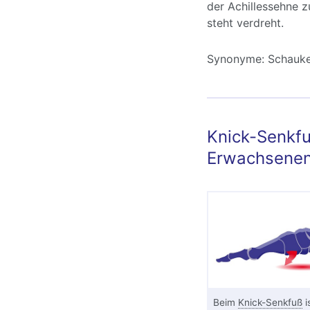
der Achillessehne z
steht verdreht.
Synonyme:
Schauke
Knick-Senkfu
Erwachsene
Beim
Knick-Senkfuß
i