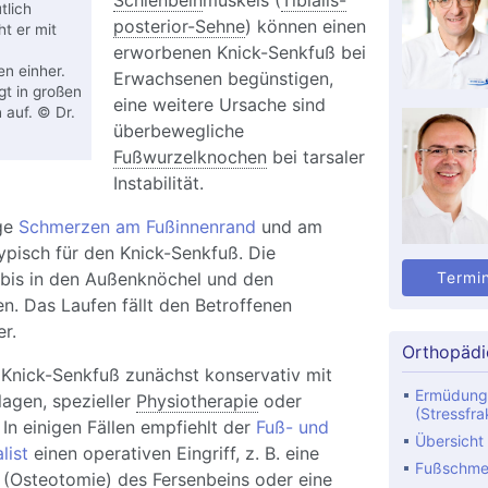
Schienbein
muskels (
Tibialis-
tlich
posterior-Sehne
) können einen
t er mit
erworbenen Knick-Senkfuß bei
en einher.
Erwachsenen begünstigen,
gt in großen
eine weitere Ursache sind
 auf. © Dr.
überbewegliche
Fußwurzelknochen
bei tarsaler
Instabilität.
ge
Schmerzen am Fußinnenrand
und am
ypisch für den Knick-Senkfuß. Die
bis in den Außenknöchel und den
Termi
n. Das Laufen fällt den Betroffenen
r.
Orthopädi
Knick-Senkfuß zunächst konservativ mit
Ermüdung
agen, spezieller
Physiotherapie
oder
(Stressfra
n einigen Fällen empfiehlt der
Fuß- und
Übersicht
list
einen operativen Eingriff, z. B. eine
Fußschme
 (
Osteotomie
) des Fersenbeins oder eine