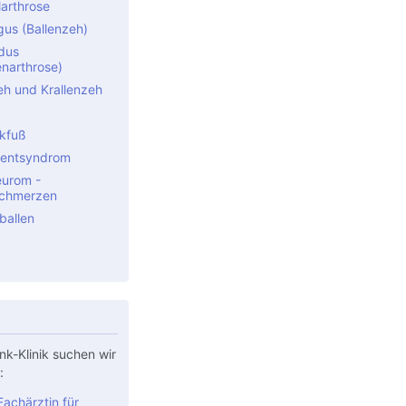
arthrose
gus (Ballenzeh)
idus
narthrose)
 und Krallenzeh
kfuß
entsyndrom
urom -
schmerzen
ballen
nk-Klinik suchen wir
:
achärztin für