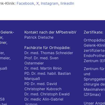
nk-Klinik:
Facebook
,
X
,
Instagram
,
linkedIn
Gelenk-
Kontakt nach der MPbetreibV
Zertifikate:
r,
Patrick Dietsche
Orthopädis
ner,
Gelenk-Klini
Fachärzte für Orthopädie:
zertifizierte
er,
Dr. med. Thomas Schneider
EndoProthet
meier,
Prof. Dr. med. Sven
Zentrum (E
Ostermeier
quaß
Dr. med. Martin Rinio
Zentrum für
PD. Dr. med. habil. Bastian
und
Marquaß
Sprunggele
PD Dr. med. David
chirurgie de
Christopher Kubosch
Maximalver
Dr. med. Christoph Ewald
(ZFSmax)
 58
Dr. medic Alin-Gabriel
Unser Ange
n
bei
Jicmon