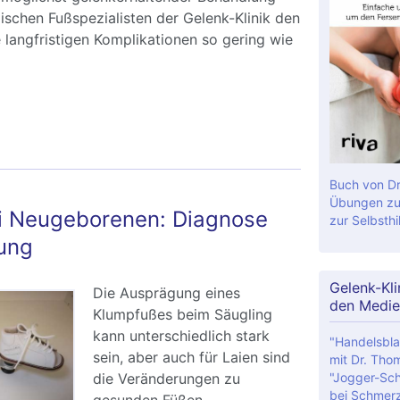
ischen Fußspezialisten der Gelenk-Klinik den
e langfristigen Komplikationen so gering wie
umpfuß bei Erwachsenen: Symptome, Diagnose
andlung
Buch von Dr
Übungen zu
i Neugeborenen: Diagnose
zur Selbsthil
ung
Gelenk-Kli
Die Ausprägung eines
den Medie
Klumpfußes beim Säugling
kann unterschiedlich stark
"Handelsbla
sein, aber auch für Laien sind
mit Dr. Tho
"Jogger-Sch
die Veränderungen zu
bei Schmer