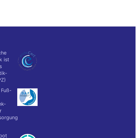
che
k ist
s
ik-
PZ)
 Fuß-
nk-
r
sorgung
bot