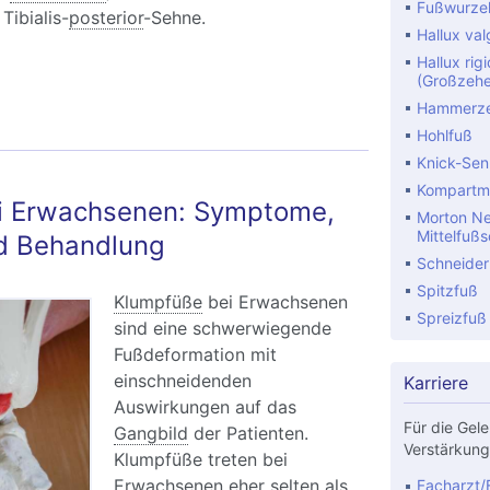
Fußwurzel
 Tibialis-
posterior
-Sehne.
Hallux val
Hallux rig
ick-Senkfuß (Knick-Plattfuß) beim Erwachsenen
(Großzehe
Hammerzeh
Hohlfuß
Knick-Sen
Kompartm
i Erwachsenen: Symptome,
Morton Ne
Mittelfuß
d Behandlung
Schneider
Spitzfuß
Klumpfüße
bei Erwachsenen
Spreizfuß
sind eine schwerwiegende
Fußdeformation mit
einschneidenden
Karriere
Auswirkungen auf das
Für die Gele
Gangbild
der Patienten.
Verstärkung
Klumpfüße treten bei
Erwachsenen eher selten als
Facharzt/F