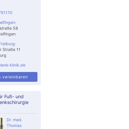
791170
elfingen:
straße 58
elfingen
Freiburg:
r Straße 11
urg
enk-klinik.de
n vereinbaren
ür Fuß- und
enkschirurgie
Dr. med.
Thomas