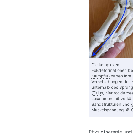
Die komplexen
Fußdeformationen be
Klumpfuß
haben ihre 
Verschiebungen der
unterhalb des
Sprung
(
Talus
, hier rot darges
zusammen mit verkür
Band
strukturen und g
Muskelspannung. © Ge
Physiotherapie
und 