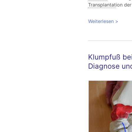
Transplantat
ion der
Weiterlesen
über Kn
Klumpfuß be
Diagnose un