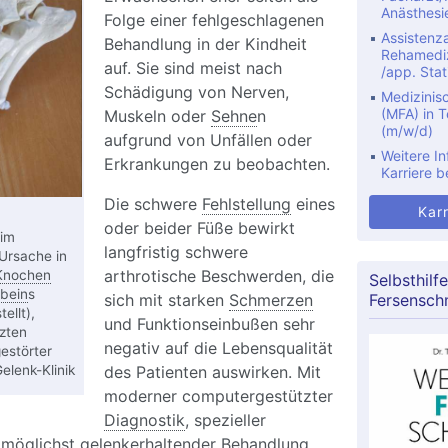
Anästhesi
Folge einer fehlgeschlagenen
Assistenza
Behandlung in der Kindheit
Rehamediz
auf. Sie sind meist nach
/app. Stat
Schädigung von Nerven,
Medizinis
(MFA) in Te
Muskeln oder
Sehne
n
(m/w/d)
aufgrund von Unfällen oder
Weitere In
Erkrankungen zu beobachten.
Karriere b
Die schwere
Fehlstellung
eines
Karr
oder beider Füße bewirkt
im
langfristig schwere
Ursache in
arthrotische Beschwerden, die
Knochen
Selbsthilfe
bein
s
sich mit starken
Schmerzen
Fersensch
tellt),
und Funktionseinbußen sehr
zten
negativ auf die Lebensqualität
estörter
lenk-Klinik
des Patienten auswirken. Mit
moderner computergestützter
Diagnostik
, spezieller
möglichst gelenkerhaltender Behandlung