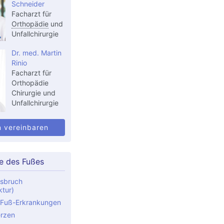
Schneider
Facharzt für
Orthopädie
und
Unfallchirurgie
Dr. med. Martin
Rinio
Facharzt für
Orthopädie
Chirurgie und
Unfallchirurgie
n vereinbaren
e des Fußes
sbruch
ktur)
 Fuß-Erkrankungen
rzen