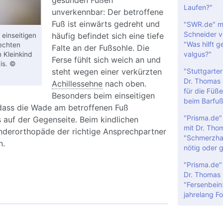
gesunden Füßen
Laufen?"
unverkennbar: Der betroffene
Fuß ist einwärts gedreht und
"SWR.de" mi
Schneider v
häufig befindet sich eine tiefe
einseitigen
"Was hilft g
rechten
Falte an der Fußsohle. Die
valgus?"
m Kleinkind
Ferse fühlt sich weich an und
is. ©
"Stuttgarter
steht wegen einer verkürzten
Dr. Thomas 
Achillessehne
nach oben.
für die Füße
Besonders beim einseitigen
beim Barfuß
 dass die Wade am betroffenen Fuß
"Prisma.de
s auf der Gegenseite. Beim kindlichen
mit Dr. Tho
inderorthopäde der richtige Ansprechpartner
"Schmerzhaf
n.
nötig oder 
"Prisma.de"
umpfuß bei Neugeborenen: Diagnose und
Dr. Thomas 
ung
"Fersenbein
jahrelang F