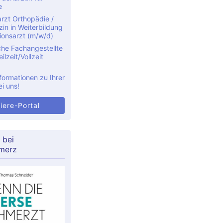
e
rzt Orthopädie /
in in Weiterbildung
ionsarzt (m/w/d)
che Fachangestellte
ilzeit/Vollzeit
formationen zu Ihrer
ei uns!
iere-Portal
 bei
merz