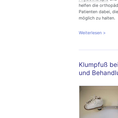
helfen die orthopäd
Patienten dabei, di
möglich zu halten.
Weiterlesen
über Kl
und Beh
Klumpfuß be
und Behandl