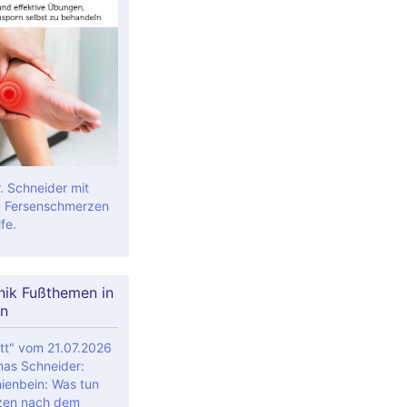
. Schneider mit
 Fersenschmerzen
fe.
nik Fußthemen in
n
tt" vom 21.07.2026
mas Schneider:
ienbein: Was tun
zen nach dem