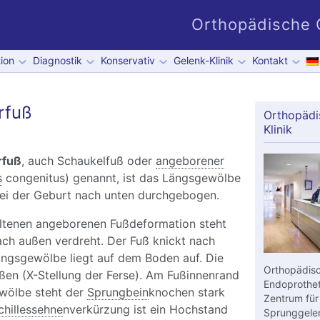
Orthopädische G
ion
Diagnostik
Konservativ
Gelenk-Klinik
Kontakt
rfuß
Orthopädi
Klinik
rfuß
, auch Schaukelfuß oder
angeborener
s
congenitus) genannt, ist das Längsgewölbe
bei der Geburt nach unten durchgebogen.
seltenen angeborenen Fußdeformation steht
ch außen verdreht. Der Fuß knickt nach
ängsgewölbe liegt auf dem Boden auf. Die
Orthopädisc
ßen (X-Stellung der Ferse). Am Fußinnenrand
Endoprothet
wölbe steht der
Sprungbein
knochen stark
Zentrum für
chillessehne
nverkürzung ist ein Hochstand
Sprunggelen