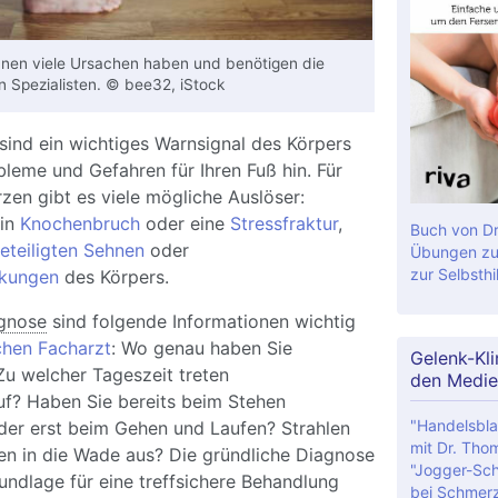
nen viele Ursachen haben und benötigen die
n Spezialisten. © bee32, iStock
sind ein wichtiges Warnsignal des Körpers
leme und Gefahren für Ihren Fuß hin. Für
en gibt es viele mögliche Auslöser:
ein
Knochenbruch
oder eine
Stressfraktur
,
Buch von Dr
eteiligten Sehnen
oder
Übungen zu
zur Selbsthil
nkungen
des Körpers.
gnose
sind folgende Informationen wichtig
chen Facharzt
: Wo genau haben Sie
Gelenk-Kli
u welcher Tageszeit treten
den Medie
f? Haben Sie bereits beim Stehen
"Handelsbla
er erst beim Gehen und Laufen? Strahlen
mit Dr. Tho
en in die Wade aus? Die gründliche Diagnose
"Jogger-Sch
undlage für eine treffsichere Behandlung
bei Schmer