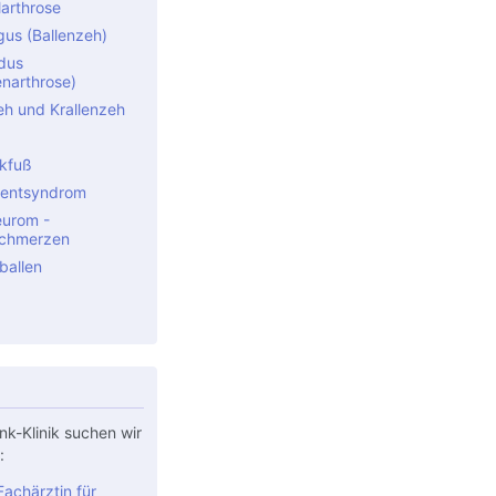
arthrose
gus (Ballenzeh)
idus
narthrose)
 und Krallenzeh
kfuß
entsyndrom
urom -
schmerzen
ballen
nk-Klinik suchen wir
:
achärztin für