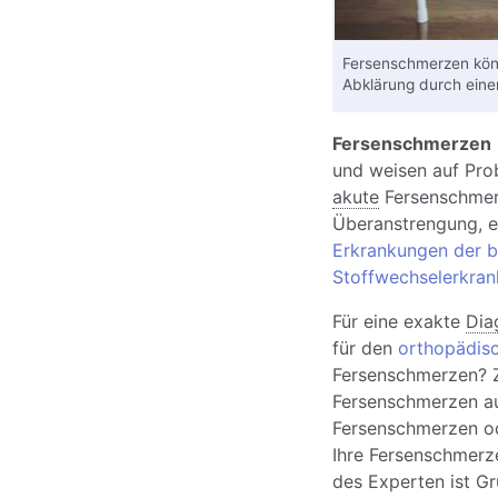
Fersenschmerzen kön
Abklärung durch eine
Fersenschmerzen
und weisen auf Prob
akute
Fersenschmerz
Überanstrengung, 
Erkrankungen der b
Stoffwechselerkra
Für eine exakte
Dia
für den
orthopädis
Fersenschmerzen? Z
Fersenschmerzen au
Fersenschmerzen od
Ihre Fersenschmerz
des Experten ist Gr