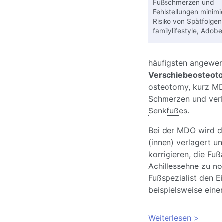
Fußschmerzen und
Fehlstellung
en minimi
Risiko von Spätfolgen
familylifestyle, Adobe
häufigsten angewen
Verschiebeosteot
osteotomy, kurz MD
Schmerzen
und ver
Senkfuß
es.
Bei der MDO wird d
(innen) verlagert und
korrigieren, die Fu
Achillessehne
zu nor
Fußspezialist den E
beispielsweise ein
Weiterlesen
über Kn