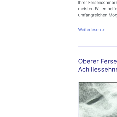
Ihrer Fersenschmerz
meisten Fällen helf
umfangreichen Mögl
Weiterlesen
über Fe
Oberer Fers
Achillessehn