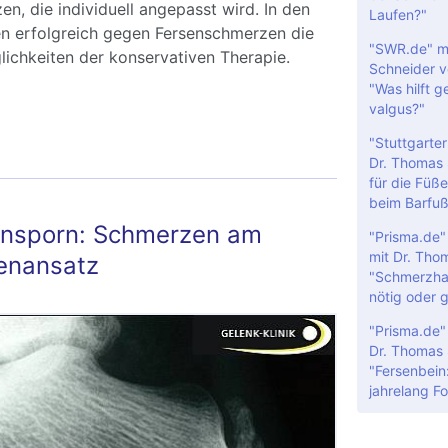
en, die individuell angepasst wird. In den
Laufen?"
en erfolgreich gegen Fersenschmerzen die
"SWR.de" mi
ichkeiten der konservativen Therapie.
Schneider v
"Was hilft g
valgus?"
rsenschmerzen – was tun?
"Stuttgarter
Dr. Thomas 
für die Füße
beim Barfuß
ensporn: Schmerzen am
"Prisma.de
mit Dr. Tho
enansatz
"Schmerzhaf
nötig oder 
"Prisma.de"
Dr. Thomas 
"Fersenbein
jahrelang F