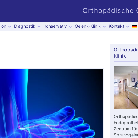
Orthopädische G
ion
Diagnostik
Konservativ
Gelenk-Klinik
Kontakt
Orthopädi
Klinik
Orthopädisc
Endoprothet
Zentrum für
Sprunggelen