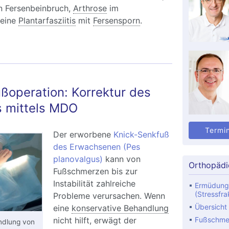
en Fersenbeinbruch,
Arthrose
im
eine
Plantarfasziitis
mit
Fersensporn
.
ßoperation: Korrektur des
s mittels MDO
Termi
Der erworbene
Knick-Senkfuß
des Erwachsenen (Pes
planovalgus)
kann von
Orthopädi
Fußschmerzen bis zur
Instabilität zahlreiche
Ermüdung
(Stressfra
Probleme verursachen. Wenn
Übersicht
eine
konservative Behandlung
nicht hilft, erwägt der
Fußschme
andlung von