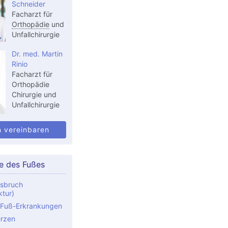
Schneider
Facharzt für
Orthopädie
und
Unfallchirurgie
Dr. med. Martin
Rinio
Facharzt für
Orthopädie
Chirurgie und
Unfallchirurgie
n vereinbaren
e des Fußes
sbruch
ktur)
 Fuß-Erkrankungen
rzen