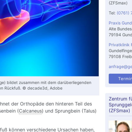
(ZFSmax)
Tel:
(0761) 
Praxis Gund
Alte Bundes
79194 Gund
Privatklinik 
Gundelfinge
79108 Freib
anfrage@gel
Termi
ge) bildet zusammen mit dem darüberliegenden
en Rückfuß. © decade3d, Adobe
Zentrum f
hnet der Orthopäde den hinteren Teil des
Sprunggel
(ZFSmax)
senbein (
Calcaneus
) und Sprungbein (Talus)
fuß können verschiedene Ursachen haben,