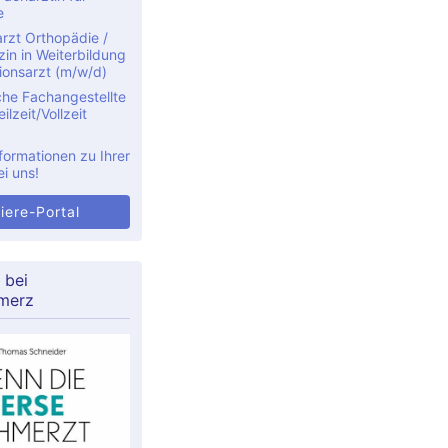
e
rzt Orthopädie /
in in Weiterbildung
ionsarzt (m/w/d)
che Fachangestellte
ilzeit/Vollzeit
formationen zu Ihrer
ei uns!
iere-Portal
 bei
merz