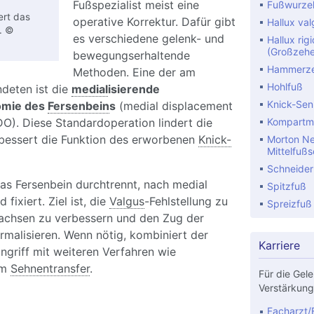
Fußspezialist meist eine
Fußwurzel
ert das
operative Korrektur. Dafür gibt
Hallux val
. ©
es verschiedene gelenk- und
Hallux rig
(Großzehe
bewegungserhaltende
Hammerzeh
Methoden. Eine der am
Hohlfuß
deten ist die
medial
isierende
Knick-Sen
omie des
Fersenbein
s
(medial displacement
O). Diese Standardoperation lindert die
Kompartm
bessert die Funktion des erworbenen
Knick-
Morton Ne
Mittelfuß
Schneider
as Fersenbein durchtrennt, nach medial
Spitzfuß
 fixiert. Ziel ist, die
Valgus
-Fehlstellung zu
Spreizfuß
ßachsen zu verbessern und den Zug der
malisieren. Wenn nötig, kombiniert der
Karriere
ingriff mit weiteren Verfahren wie
em
Sehnentransfer
.
Für die Gele
Verstärkung
ick-Senkfußoperation: Korrektur des
Facharzt/F