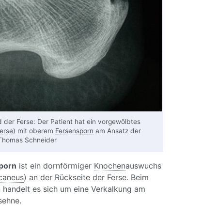
d der Ferse: Der Patient hat ein vorgewölbtes
erse
) mit oberem
Fersensporn
am Ansatz der
 Thomas Schneider
porn
ist ein dornförmiger
Knochen
auswuchs
caneus
) an der Rückseite der Ferse. Beim
 handelt es sich um eine Verkalkung am
sehne.