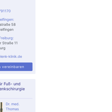
791170
elfingen:
straße 58
elfingen
Freiburg:
r Straße 11
urg
enk-klinik.de
n vereinbaren
ür Fuß- und
enkschirurgie
Dr. med.
Thomas