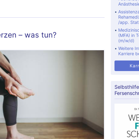
Anästhesi
eines mittels MDO
Assistenza
Rehamediz
/app. Stat
Medizinis
rzen – was tun?
(MFA) in Te
(m/w/d)
Weitere In
Karriere b
Karr
Selbsthilfe
Fersensch