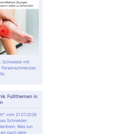
. Schneider mit
 Fersenschmerzen
fe.
nik Fußthemen in
n
tt" vom 21.07.2026
mas Schneider:
ienbein: Was tun
zen nach dem