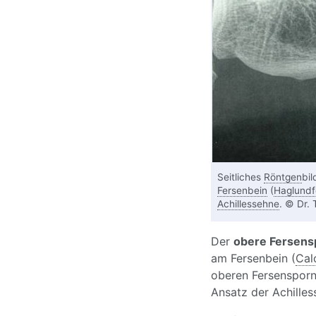
Seitliches
Röntgen
bil
Fersenbein
(
Haglundf
Achillessehne
. © Dr.
Der
obere Fersens
am Fersenbein (
Cal
oberen Fersensporn
Ansatz der Achilles