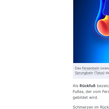
Das
Fersenbein
(oran
Sprungbein
(
Talus
) d
Als
Rückfuß
bezeic
Fußes, der vom Fer
gebildet wird.
Schmerzen
im Rück