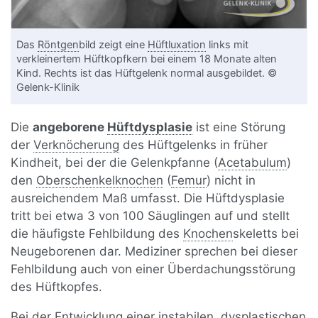
Das
Röntgen
bild zeigt eine
Hüftluxation
links mit
verkleinertem Hüftkopfkern bei einem 18 Monate alten
Kind. Rechts ist das Hüftgelenk normal ausgebildet. ©
Gelenk-Klinik
Die
angeborene
Hüftdysplasie
ist eine Störung
der
Verknöcherung
des Hüftgelenks in früher
Kindheit, bei der die Gelenkpfanne (
Acetabulum
)
den
Oberschenkelknochen
(
Femur
) nicht in
ausreichendem Maß umfasst. Die Hüftdysplasie
tritt bei etwa 3 von 100 Säuglingen auf und stellt
die häufigste Fehlbildung des
Knochen
skeletts bei
Neugeborenen dar. Mediziner sprechen bei dieser
Fehlbildung auch von einer Überdachungsstörung
des Hüftkopfes.
Bei der Entwicklung einer instabilen, dysplastischen