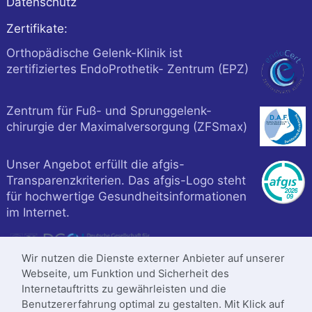
Datenschutz
Zertifikate:
Orthopädische Gelenk-Klinik ist
zertifiziertes EndoProthetik- Zentrum (EPZ)
Zentrum für Fuß- und Sprunggelenk-
chirurgie der Maximalversorgung (ZFSmax)
Unser Angebot erfüllt die afgis-
Transparenzkriterien. Das afgis-Logo steht
für hochwertige Gesundheitsinformationen
im Internet.
Wir nutzen die Dienste externer Anbieter auf unserer
Webseite, um Funktion und Sicherheit des
Internetauftritts zu gewährleisten und die
Benutzererfahrung optimal zu gestalten. Mit Klick auf