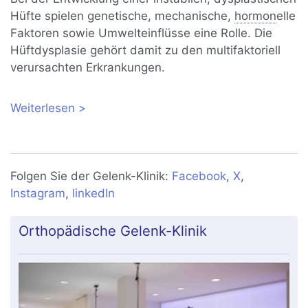
Hüfte spielen genetische, mechanische,
hormon
elle
Faktoren sowie Umwelteinflüsse eine Rolle. Die
Hüftdysplasie gehört damit zu den multifaktoriell
verursachten Erkrankungen.
Weiterlesen
über Hüftdysplasie bei Babys:
Ursachen, Symptome und Behandlung
Folgen Sie der Gelenk-Klinik:
Facebook
,
X
,
Instagram
,
linkedIn
Orthopädische Gelenk-Klinik