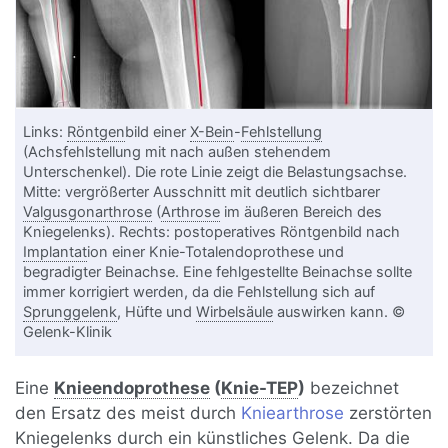
Links:
Röntgen
bild einer
X-Bein
-
Fehlstellung
(Achsfehlstellung mit nach außen stehendem
Unterschenkel). Die rote Linie zeigt die Belastungsachse.
Mitte: vergrößerter Ausschnitt mit deutlich sichtbarer
Valgusgonarthrose
(
Arthrose
im äußeren Bereich des
Kniegelenks). Rechts: postoperatives Röntgenbild nach
Implantat
ion einer Knie-Totalendoprothese und
begradigter Beinachse. Eine fehlgestellte Beinachse sollte
immer korrigiert werden, da die Fehlstellung sich auf
Sprunggelenk
, Hüfte und
Wirbelsäule
auswirken kann. ©
Gelenk-Klinik
Eine
Knieendoprothese
(
Knie-TEP
)
bezeichnet
den Ersatz des meist durch
Kniearthrose
zerstörten
Kniegelenks durch ein künstliches Gelenk. Da die