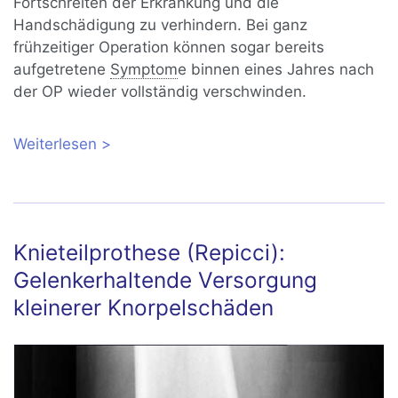
Fortschreiten der Erkrankung und die
Handschädigung zu verhindern. Bei ganz
frühzeitiger Operation können sogar bereits
aufgetretene
Symptom
e binnen eines Jahres nach
der OP wieder vollständig verschwinden.
Weiterlesen
über Operation bei
Karpaltunnelsyndrom: Neurolyse des
Nervus medianus
Knieteilprothese (Repicci):
Gelenkerhaltende Versorgung
kleinerer Knorpelschäden