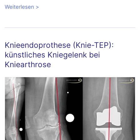
Weiterlesen
über Knieteilprothese (Repicci):
Gelenkerhaltende Versorgung kleinerer
Knorpelschäden
Knieendoprothese (Knie-TEP):
künstliches Kniegelenk bei
Kniearthrose