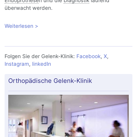
Endoprothese
n und die
Diagnostik
laufend
überwacht werden.
Weiterlesen
über Knieendoprothese (Knie-TEP):
künstliches Kniegelenk bei Kniearthrose
Folgen Sie der Gelenk-Klinik:
Facebook
,
X
,
Instagram
,
linkedIn
Orthopädische Gelenk-Klinik