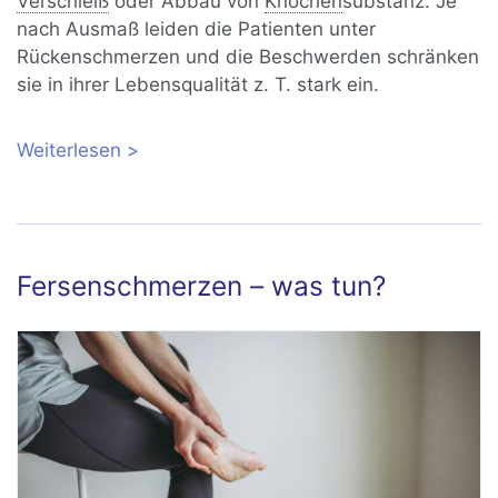
Verschleiß
oder Abbau von
Knochen
substanz.
Je
nach Ausmaß leiden die Patienten unter
Rückenschmerzen und die Beschwerden schränken
sie in ihrer Lebensqualität z. T. stark ein.
Weiterlesen
über Rückenschmerzen: Ursachen und
Diagnose
Fersenschmerzen – was tun?