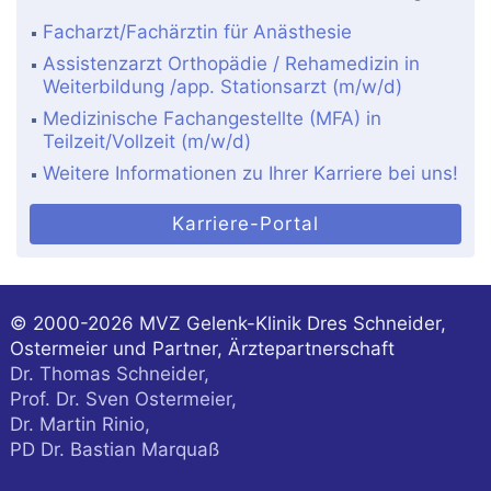
Facharzt/Fachärztin für Anästhesie
Assistenzarzt Orthopädie / Rehamedizin in
Weiterbildung /app. Stationsarzt (m/w/d)
Medizinische Fachangestellte (MFA) in
Teilzeit/Vollzeit (m/w/d)
Weitere Informationen zu Ihrer Karriere bei uns!
Karriere-Portal
© 2000-2026
MVZ Gelenk-Klinik Dres Schneider,
Ostermeier und Partner, Ärztepartnerschaft
Dr. Thomas Schneider,
Prof. Dr. Sven Ostermeier,
Dr. Martin Rinio,
PD Dr. Bastian Marquaß