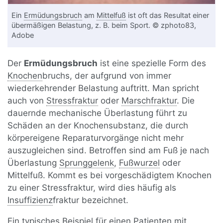
Ein
Ermüdungsbruch
am
Mittelfuß
ist oft das Resultat einer
übermäßigen Belastung, z. B. beim Sport. © zphoto83,
Adobe
Der
Ermüdungsbruch
ist eine spezielle Form des
Knochen
bruchs, der aufgrund von immer
wiederkehrender Belastung auftritt. Man spricht
auch von
Stressfraktur
oder
Marschfraktur
. Die
dauernde mechanische Überlastung führt zu
Schäden an der Knochensubstanz, die durch
körpereigene Reparaturvorgänge nicht mehr
auszugleichen sind. Betroffen sind am Fuß je nach
Überlastung
Sprunggelenk
,
Fußwurzel
oder
Mittelfuß. Kommt es bei vorgeschädigtem Knochen
zu einer Stressfraktur, wird dies häufig als
Insuffizienz
fraktur bezeichnet.
Ein typisches Beispiel für einen Patienten mit