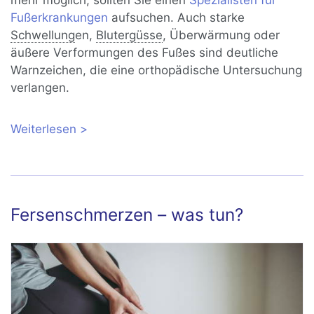
Fußerkrankungen
aufsuchen. Auch starke
Schwellung
en,
Blutergüsse
, Überwärmung oder
äußere Verformungen des Fußes sind deutliche
Warnzeichen, die eine orthopädische Untersuchung
verlangen.
Weiterlesen
über Fußschmerzen verstehen: Was ist
die Ursache und was hilft?
Fersenschmerzen – was tun?