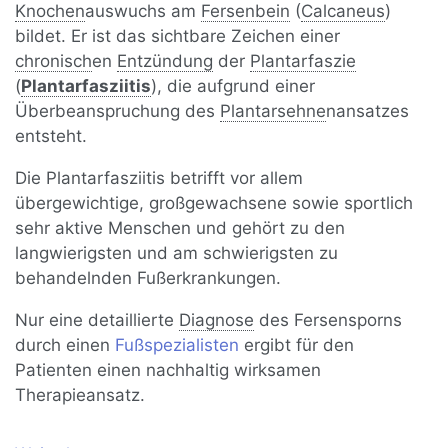
Knochen
auswuchs am
Fersenbein
(
Calcaneus
)
bildet. Er ist das sichtbare Zeichen einer
chronisch
en
Entzündung
der
Plantarfaszie
(
Plantarfasziitis
), die aufgrund einer
Überbeanspruchung des
Plantarsehne
nansatzes
entsteht.
Die Plantarfasziitis betrifft vor allem
übergewichtige, großgewachsene sowie sportlich
sehr aktive Menschen und gehört zu den
langwierigsten und am schwierigsten zu
behandelnden Fußerkrankungen.
Nur eine detaillierte
Diagnose
des Fersensporns
durch einen
Fußspezialisten
ergibt für den
Patienten einen nachhaltig wirksamen
Therapieansatz.