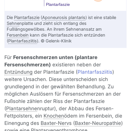
Die
Plantarfaszie
(
Aponeurosis plantaris
) ist eine stabile
Sehne
nplatte und zieht sich entlang des
Fußlängsgewölbes. An ihrem Sehnenansatz am
Fersenbein
kann die Plantarfaszie sich entzünden
(
Plantarfasziitis
). © Gelenk-Klinik
Für
Fersenschmerzen unten (plantare
Fersenschmerzen)
existieren neben der
Entzündung
der Plantarfaszie (
Plantarfasziitis
)
weitere Ursachen. Diese unterscheiden sich
grundlegend in der gewählten Behandlung. Zu
möglichen Auslösern für Fersenschmerzen an der
Fußsohle zählen der Riss der Plantarfaszie
(
Plantarsehne
nruptur), der Abbau des Fersen-
Fettpolsters, ein
Knochen
ödem im Fersenbein, die
Einengung des
Baxter-Nerv
s (
Baxter-Neuropathie
)
sowie eine Plantarvenenthrombose.