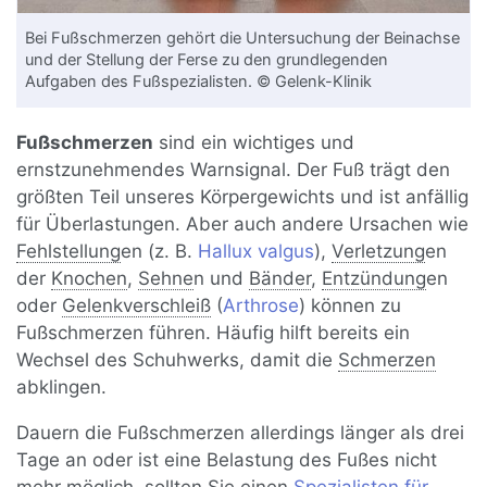
Bei Fußschmerzen gehört die Untersuchung der Beinachse
und der Stellung der Ferse zu den grundlegenden
Aufgaben des Fußspezialisten. © Gelenk-Klinik
Fußschmerzen
sind ein wichtiges und
ernstzunehmendes Warnsignal. Der Fuß trägt den
größten Teil unseres Körpergewichts und ist anfällig
für Überlastungen. Aber auch andere Ursachen wie
Fehlstellung
en (z. B.
Hallux valgus
),
Verletzung
en
der
Knochen
,
Sehne
n und
Bänder
,
Entzündung
en
oder
Gelenkverschleiß
(
Arthrose
) können zu
Fußschmerzen führen. Häufig hilft bereits ein
Wechsel des Schuhwerks, damit die
Schmerzen
abklingen.
Dauern die Fußschmerzen allerdings länger als drei
Tage an oder ist eine Belastung des Fußes nicht
mehr möglich, sollten Sie einen
Spezialisten für