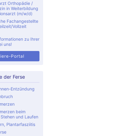
rzt Orthopädie /
in in Weiterbildung
ionsarzt (m/w/d)
che Fachangestellte
ilzeit/Vollzeit
formationen zu Ihrer
ei uns!
iere-Portal
e der Ferse
ehnen-Entzündung
nbruch
hmerzen
hmerzen beim
, Stehen und Laufen
n, Plantarfasziitis
rse