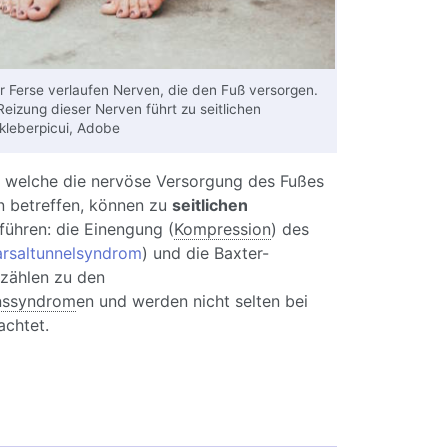
r Ferse verlaufen Nerven, die den Fuß versorgen.
eizung dieser Nerven führt zu seitlichen
kleberpicui, Adobe
 welche die nervöse Versorgung des Fußes
n betreffen, können zu
seitlichen
führen: die Einengung (
Kompression
) des
arsaltunnelsyndrom
) und die Baxter-
 zählen zu den
nssyndrom
en und werden nicht selten bei
achtet.
rsenschmerzen seitlich: Ursachen, Symptome
rapie