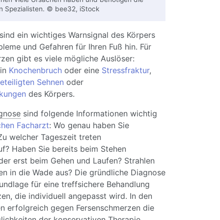
n Spezialisten. © bee32, iStock
sind ein wichtiges Warnsignal des Körpers
leme und Gefahren für Ihren Fuß hin. Für
en gibt es viele mögliche Auslöser:
ein
Knochenbruch
oder eine
Stressfraktur
,
eteiligten Sehnen
oder
nkungen
des Körpers.
gnose
sind folgende Informationen wichtig
chen Facharzt
: Wo genau haben Sie
u welcher Tageszeit treten
f? Haben Sie bereits beim Stehen
er erst beim Gehen und Laufen? Strahlen
en in die Wade aus? Die gründliche Diagnose
undlage für eine treffsichere Behandlung
en, die individuell angepasst wird. In den
en erfolgreich gegen Fersenschmerzen die
ichkeiten der konservativen Therapie.