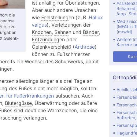
ist anfällig für Überlastungen.
Assistenza
Rehamediz
Aber auch andere Ursachen
/app. Stat
ört die
wie
Fehlstellung
en (z. B.
Hallux
inachse
Medizinis
valgus
),
Verletzung
en der
(MFA) in Te
Ferse zu
Knochen
,
Sehne
n und
Bänder
,
(m/w/d)
Aufgaben
 © Gelenk-
Entzündung
en oder
Weitere In
Karriere b
Gelenkverschleiß
(
Arthrose
)
können zu Fußschmerzen
Karr
t bereits ein Wechsel des Schuhwerks, damit
ingen.
Orthopädi
rzen allerdings länger als drei Tage an
tung des Fußes nicht mehr möglich, sollten
Achilless
ten für Fußerkrankungen
aufsuchen. Auch
Fersenbei
n,
Blutergüsse
, Überwärmung oder äußere
Fersensc
ußes sind deutliche Warnzeichen, die eine
Fersensc
rsuchung verlangen.
Auftreten
Fersenspor
Haglundfe
ßschmerzen verstehen: Was ist die Ursache und