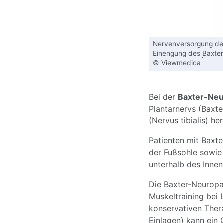
Nervenversorgung des
Einengung des
Baxte
© Viewmedica
Bei der
Baxter-
Neu
Plantar
nervs (Baxte
(
Nervus tibialis
) he
Patienten mit Baxt
der Fußsohle sowie
unterhalb des Innen
Die Baxter-Neuropat
Muskeltraining bei
konservativen Thera
Einlagen) kann ein 