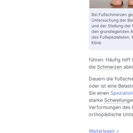
Bei Fußschmerzen geh
Untersuchung der Be
und der Stellung der 
den grundlegenden 
des Fußspezialisten.
Klinik
führen. Häufig hilf
die
Schmerzen
abkl
Dauern die Fußschme
oder ist eine Belas
Sie einen
Spezialis
starke
Schwellung
e
Verformungen des F
orthopädische Unte
Weiterlesen
über Fu