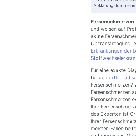
Abklärung durch eine
Fersenschmerzen
und weisen auf Prob
akute
Fersenschmerz
Überanstrengung, 
Erkrankungen der b
Stoffwechselerkra
Für eine exakte
Dia
für den
orthopädis
Fersenschmerzen? Z
Fersenschmerzen au
Fersenschmerzen od
Ihre Fersenschmerz
des Experten ist Gr
Ihrer Fersenschmerz
meisten Fällen helf
umfangreichen Mögl