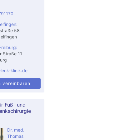
791170
elfingen:
straße 58
elfingen
Freiburg:
r Straße 11
urg
enk-klinik.de
n vereinbaren
ür Fuß- und
enkschirurgie
Dr. med.
Thomas