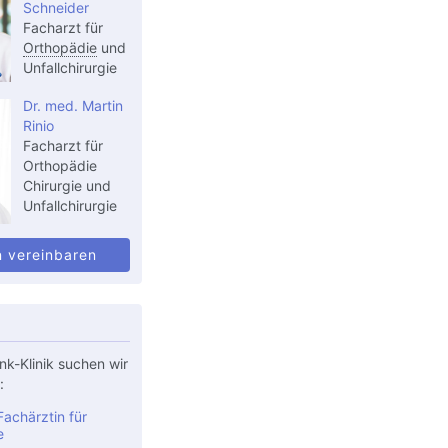
Schneider
Facharzt für
Orthopädie
und
Unfallchirurgie
Dr. med. Martin
Rinio
Facharzt für
Orthopädie
Chirurgie und
Unfallchirurgie
n vereinbaren
nk-Klinik suchen wir
:
achärztin für
e