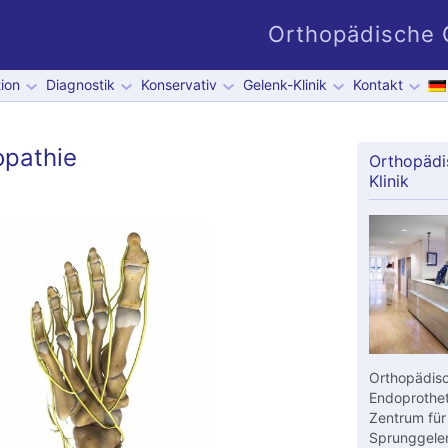
Orthopädische G
ion
Diagnostik
Konservativ
Gelenk-Klinik
Kontakt
opathie
Orthopädi
Klinik
Orthopädisc
Endoprothet
Zentrum für
Sprunggelen