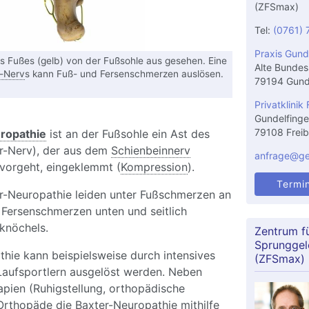
(ZFSmax)
Tel:
(0761) 
Praxis Gund
 Fußes (gelb) von der Fußsohle aus gesehen. Eine
Alte Bundes
r-Nerv
s kann Fuß- und Fersenschmerzen auslösen.
79194 Gund
Privatklinik 
Gundelfinge
79108 Freib
ropathie
ist an der Fußsohle ein Ast des
r-Nerv), der aus dem
Schienbeinnerv
anfrage@gel
rvorgeht, eingeklemmt (
Kompression
).
Termi
er-Neuropathie leiden unter Fußschmerzen an
 Fersenschmerzen unten und seitlich
knöchels.
Zentrum f
Sprunggel
hie kann beispielsweise durch intensives
(ZFSmax)
 Laufsportlern ausgelöst werden. Neben
pien (Ruhigstellung, orthopädische
Orthopäde die Baxter-Neuropathie mithilfe