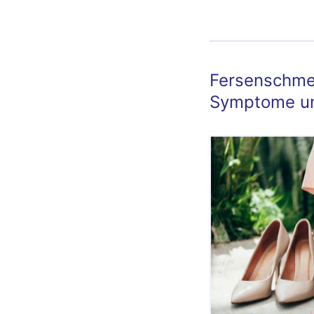
was hilf
Fersenschmer
Symptome un