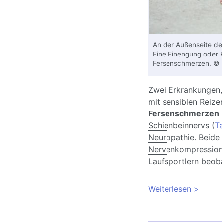
An der Außenseite de
Eine Einengung oder R
Fersenschmerzen. © 
Zwei Erkrankungen,
mit sensiblen Reize
Fersenschmerzen
Schienbeinnerv
s (
T
Neuropathie
. Beide
Nervenkompressio
Laufsportlern beob
Weiterlesen
über Fe
und The