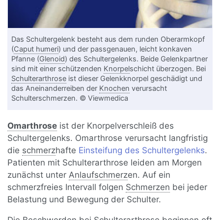
Das Schultergelenk besteht aus dem runden Oberarmkopf
(
Caput humeri
) und der passgenauen, leicht konkaven
Pfanne (
Glenoid
) des Schultergelenks. Beide Gelenkpartner
sind mit einer schützenden
Knorpel
schicht überzogen. Bei
Schulterarthrose
ist dieser Gelenkknorpel geschädigt und
das Aneinanderreiben der
Knochen
verursacht
Schulterschmerzen. © Viewmedica
Omarthrose
ist der Knorpelverschleiß des
Schultergelenks. Omarthrose verursacht langfristig
die
schmerz
hafte
Einsteifung des Schultergelenks
.
Patienten mit Schulterarthrose leiden am Morgen
zunächst unter
Anlaufschmerz
en. Auf ein
schmerzfreies Intervall folgen
Schmerzen
bei jeder
Belastung und Bewegung der Schulter.
Die Beschwerden bei Schulterarthrose beginnen oft