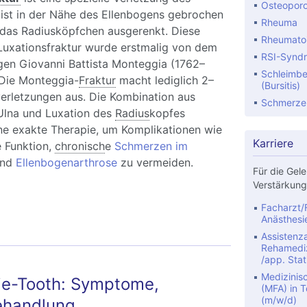
Osteopor
 ist in der Nähe des Ellenbogens gebrochen
Rheuma
t das Radiusköpfchen ausgerenkt. Diese
Rheumatoid
 Luxationsfraktur wurde erstmalig von dem
RSI-Synd
rgen Giovanni Battista Monteggia (1762–
Schleimbe
 Die Monteggia-
Fraktur
macht lediglich 2–
(Bursitis)
verletzungen aus. Die Kombination aus
Schmerze
Ulna und Luxation des
Radius
kopfes
ine exakte Therapie, um Komplikationen wie
Karriere
e Funktion,
chronisch
e
Schmerzen im
nd
Ellenbogenarthrose
zu vermeiden.
Für die Gele
Verstärkung
nteggia-Fraktur: Ursachen, Diagnose und
Facharzt/F
ung
Anästhesi
Assistenza
Rehamediz
/app. Stat
Medizinis
ie-Tooth: Symptome,
(MFA) in Te
(m/w/d)
ehandlung