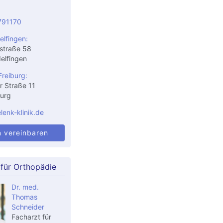
791170
elfingen:
straße 58
elfingen
Freiburg:
r Straße 11
urg
enk-klinik.de
n vereinbaren
 für Orthopädie
Dr. med.
Thomas
Schneider
Facharzt für