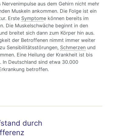
ss Nervenimpulse aus dem Gehirn nicht mehr
nden Muskeln ankommen. Die Folge ist ein
ur. Erste
Symptom
e können bereits im
en. Die Muskelschwäche beginnt in den
nd breitet sich dann zum Körper hin aus.
keit der Betroffenen nimmt immer weiter
zu Sensibilitätsstörungen,
Schmerzen
und
men. Eine Heilung der Krankheit ist bis
. In Deutschland sind etwa 30.000
rkrankung betroffen.
arcot-Marie-Tooth: Symptome, Ursachen,
ung
fstand durch
fferenz