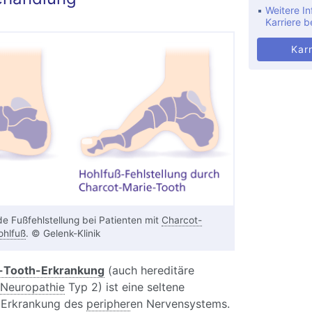
Weitere In
Karriere b
Karr
de Fußfehlstellung bei Patienten mit
Charcot-
ohlfuß
. © Gelenk-Klinik
-Tooth-Erkrankung
(auch hereditäre
Neuropathie
Typ 2) ist eine seltene
 Erkrankung des
peripher
en Nervensystems.