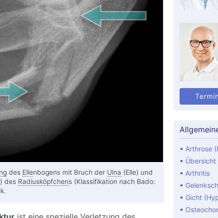
Termi
Allgemein
Arthrose (
Übersicht
ng
des
Elle
nbogens mit Bruch der
Ulna
(Elle) und
Arthritis
) des
Radiusköpfchen
s (Klassifikation nach Bado:
Gelenksc
k.
Gicht (Hy
Osteocho
ktur
ist eine spezielle Verletzung des