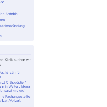
ose
e Arthritis
rom
utelentzündung
n
nk-Klinik suchen wir
:
achärztin für
e
rzt Orthopädie /
in in Weiterbildung
ionsarzt (m/w/d)
che Fachangestellte
ilzeit/Vollzeit