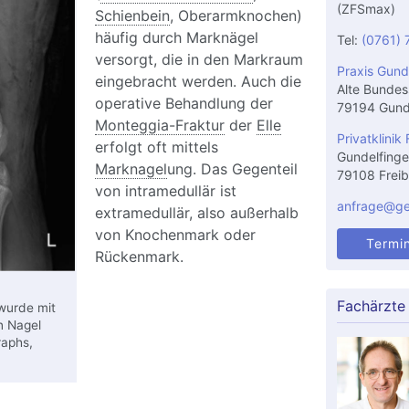
(ZFSmax)
Schienbein
, Oberarmknochen)
häufig durch Marknägel
Tel:
(0761) 
versorgt, die in den Markraum
Praxis Gund
eingebracht werden. Auch die
Alte Bundes
operative Behandlung der
79194 Gund
Monteggia-Fraktur
der
Elle
Privatklinik 
erfolgt oft mittels
Gundelfinge
Marknagel
ung. Das Gegenteil
79108 Freib
von intramedullär ist
anfrage@gel
extramedullär, also außerhalb
von Knochenmark oder
Termi
Rückenmark.
Fachärzte
wurde mit
n Nagel
raphs,