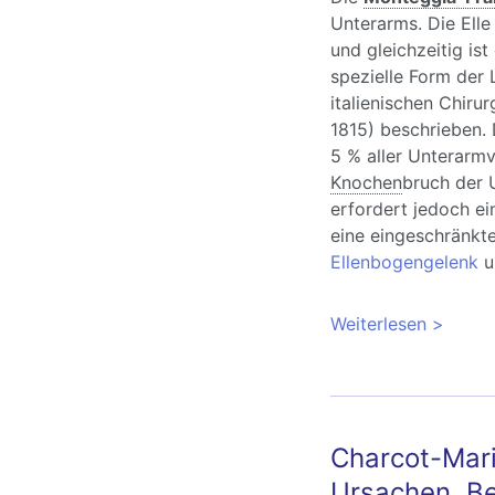
Unterarms. Die Elle
und gleichzeitig is
spezielle Form der
italienischen Chiru
1815) beschrieben.
5 % aller Unterarm
Knochen
bruch der 
erfordert jedoch e
eine eingeschränkt
Ellenbogengelenk
u
Weiterlesen
über Mo
Behandl
Charcot-Mar
Ursachen, B