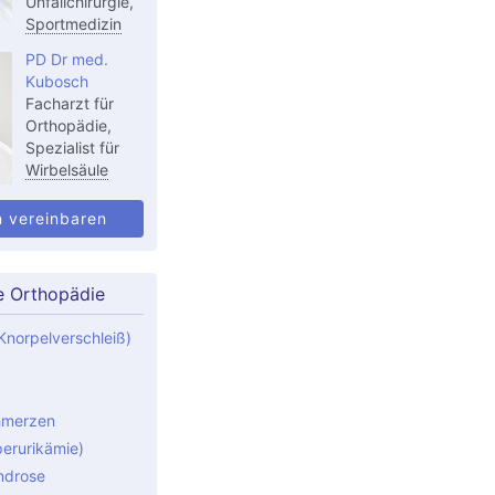
Unfallchirurgie,
Sportmedizin
PD Dr med.
Kubosch
Facharzt für
Orthopädie,
Spezialist für
Wirbelsäule
n vereinbaren
e Orthopädie
Knorpelverschleiß)
hmerzen
perurikämie)
ndrose