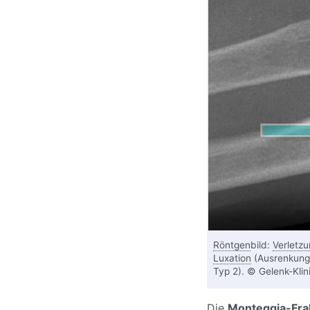
Röntgen
bild:
Verletzu
Luxation
(Ausrenkung
Typ 2). © Gelenk-Klini
Die
Monteggia-Fra