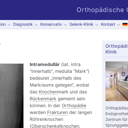
Orthopädische G
ion
Diagnostik
Konservativ
Gelenk-Klinik
Kontakt
r
Orthopädi
Klinik
Intramedullär
(lat. intra
"innerhalb", medulla "Mark")
bedeutet „innerhalb des
Markraums gelegen“, wobei
das
Knochen
mark und das
Rückenmark
gemeint sein
können. In der
Orthopädie
Orthopädisc
werden
Frakturen
der langen
Endoprothet
Röhrenknochen
Zentrum für
Sprunggelen
(
Oberschenkelknochen
,