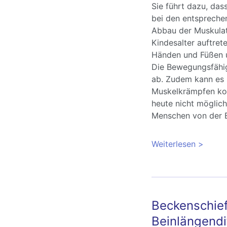
Sie führt dazu, da
bei den entspreche
Abbau der Muskulat
Kindesalter auftret
Händen und Füßen u
Die Bewegungsfähig
ab. Zudem kann es 
Muskelkrämpfen kom
heute nicht möglich
Menschen von der E
Weiterlesen
über Ch
Behandl
Beckenschie
Beinlängendi