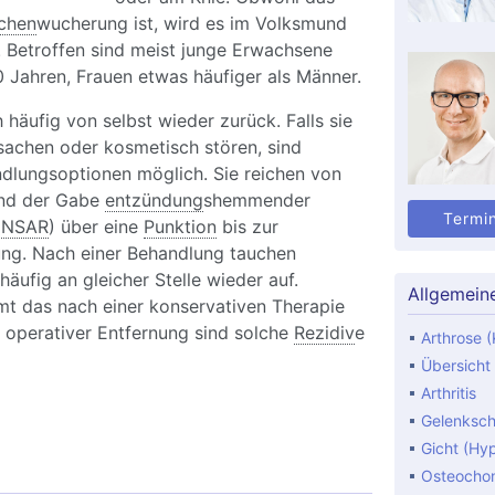
chen
wucherung ist, wird es im Volksmund
. Betroffen sind meist junge Erwachsene
 Jahren, Frauen etwas häufiger als Männer.
 häufig von selbst wieder zurück. Falls sie
achen oder kosmetisch stören, sind
dlungsoptionen möglich. Sie reichen von
und der Gabe
entzündung
shemmender
Termi
.
NSAR
) über eine
Punktion
bis zur
ung. Nach einer Behandlung tauchen
häufig an gleicher Stelle wieder auf.
Allgemein
t das nach einer konservativen Therapie
 operativer Entfernung sind solche
Rezidiv
e
Arthrose (
Übersicht
Arthritis
örende Vorwölbung an Hand oder Fuß: Wie
Gelenksc
n Ganglion wieder weg?
Gicht (Hy
Osteocho