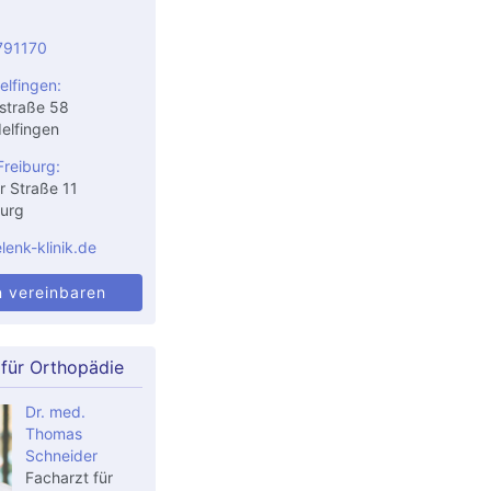
791170
elfingen:
straße 58
elfingen
Freiburg:
r Straße 11
urg
enk-klinik.de
n vereinbaren
 für Orthopädie
Dr. med.
Thomas
Schneider
Facharzt für