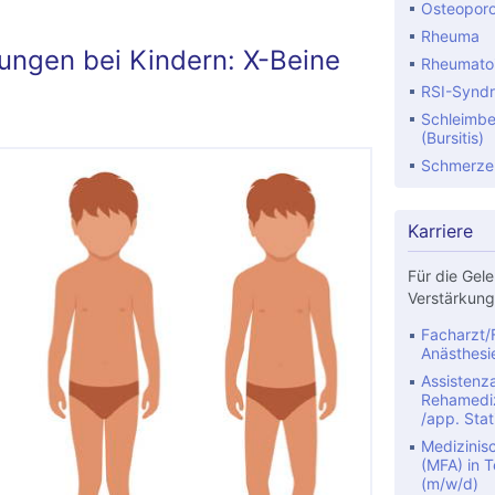
Osteopor
Rheuma
lungen bei Kindern: X-Beine
Rheumatoid
RSI-Synd
Schleimbe
(Bursitis)
Schmerze
Karriere
Für die Gele
Verstärkung
Facharzt/F
Anästhesi
Assistenza
Rehamediz
/app. Stat
Medizinis
(MFA) in Te
(m/w/d)