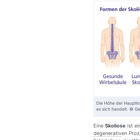
Die Höhe der Hauptk
es sich handelt. © Ge
Eine
Skoliose
ist e
degenerativ
en Proz