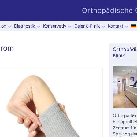
Orthopädische G
ion
Diagnostik
Konservativ
Gelenk-Klinik
Kontakt
drom
Orthopädi
Klinik
Orthopädisc
Endoprothet
Zentrum für
Sprunggelen