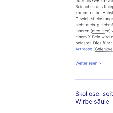
oder als O-Bein (G
Beinachse das Knieg
kommt es bei Achsf
Gewichtsbelastung
nicht mehr gleichmä
inneren (
medial
en) 
einem X-Bein wird d
belastet. Dies führ
Arthrose
(
Gelenkve
Weiterlesen
über Ach
Beine
Skoliose: sei
Wirbelsäule