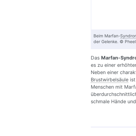
Beim Marfan-
Syndro
der Gelenke. © Phee
Das
Marfan-Synd
es zu einer erhöht
Neben einer charak
Brustwirbelsäule
ist
Menschen mit Marfa
überdurchschnittli
schmale Hände und