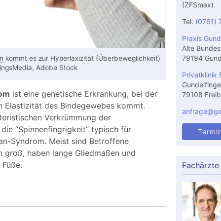
(ZFSmax)
Tel:
(0761) 
Praxis Gund
Alte Bundes
79194 Gund
m
kommt es zur Hyperlaxizität (Überbeweglichkeit)
lingsMedia, Adobe Stock
Privatklinik 
Gundelfinge
rom
ist eine genetische Erkrankung, bei der
79108 Freib
en Elastizität des Bindegewebes kommt.
anfrage@gel
teristischen Verkrümmung der
 die “Spinnenfingrigkeit” typisch für
Termi
n-Syndrom. Meist sind Betroffene
ch groß, haben lange Gliedmaßen und
 Füße.
Fachärzte