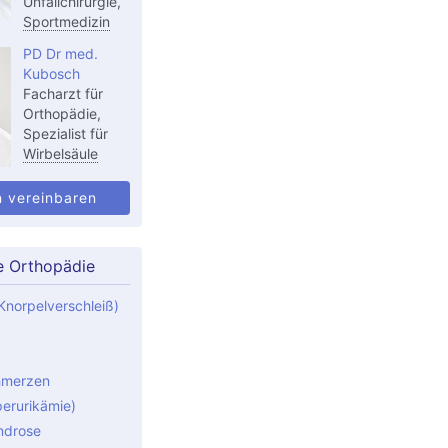
Unfallchirurgie,
Sportmedizin
PD Dr med.
Kubosch
Facharzt für
Orthopädie,
Spezialist für
Wirbelsäule
n vereinbaren
e Orthopädie
Knorpelverschleiß)
hmerzen
perurikämie)
ndrose