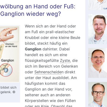
rwölbung an Hand oder Fuß:
 Ganglion wieder weg?
Wenn sich an der Hand oder
am Fuß ein prall-elastischer
Knubbel oder eine kleine Beule
bildet, steckt häufig ein
Ganglion
dahinter. Dabei
handelt es sich um eine
flüssigkeitsgefüllte
Zyste
, die
sich im Bereich von Gelenken
oder
Sehnenscheide
n direkt
unter der Haut ausbildet. Am
häufigsten kommt das
bildet sich
Ganglion an der Hand vor,
gelenk. ©
seltener auch an anderen
Körperstellen wie den Füßen
oder am Knie. Obwohl das