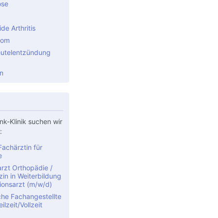
ose
e Arthritis
rom
utelentzündung
n
nk-Klinik suchen wir
:
achärztin für
e
rzt Orthopädie /
in in Weiterbildung
ionsarzt (m/w/d)
che Fachangestellte
ilzeit/Vollzeit