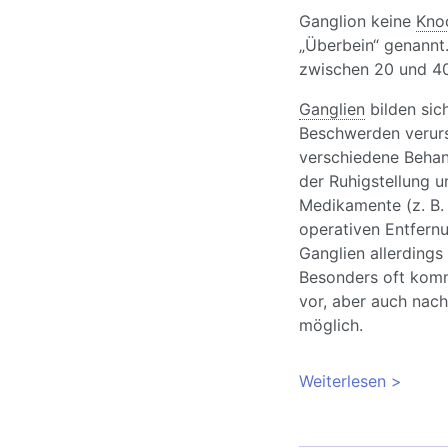
Ganglion keine
Kno
„Überbein“ genannt
zwischen 20 und 40
Ganglien
bilden sich
Beschwerden verurs
verschiedene Behan
der Ruhigstellung 
Medikamente (z. B
operativen Entfern
Ganglien allerdings 
Besonders oft komm
vor, aber auch nach
möglich.
Weiterlesen
über St
geht ei