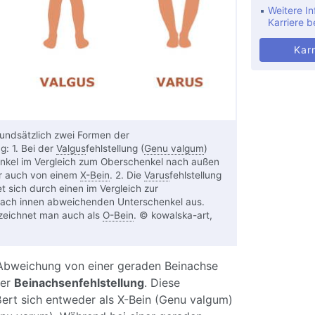
Weitere In
Karriere b
Karr
undsätzlich zwei Formen der
g: 1. Bei der
Valgus
fehlstellung (
Genu valgum
)
nkel im Vergleich zum Oberschenkel nach außen
er auch von einem
X-Bein
. 2. Die
Varus
fehlstellung
et sich durch einen im Vergleich zur
ach innen abweichenden Unterschenkel aus.
eichnet man auch als
O-Bein
. © kowalska-art,
Abweichung von einer geraden Beinachse
ner
Beinachsenfehlstellung
. Diese
ßert sich entweder als X-Bein (Genu valgum)