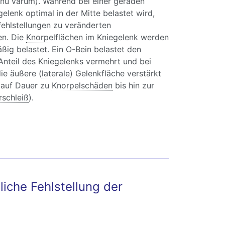
enu varum). Während bei einer geraden
elenk optimal in der Mitte belastet wird,
ehlstellungen zu veränderten
en. Die
Knorpel
flächen im Kniegelenk werden
ßig belastet. Ein O-Bein belastet den
Anteil des Kniegelenks vermehrt und bei
ie äußere (
lateral
e) Gelenkfläche verstärkt
t auf Dauer zu
Knorpelschäden
bis hin zur
rschleiß
).
sfehlstellungen bei Kindern: X-Beine und O-
tliche Fehlstellung der