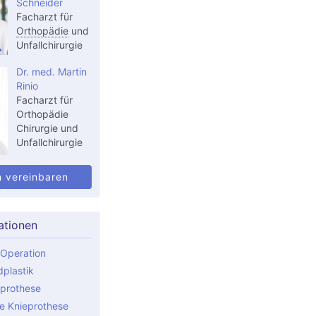
Schneider
Facharzt für
Orthopädie
und
Unfallchirurgie
Dr. med. Martin
Rinio
Facharzt für
Orthopädie
Chirurgie und
Unfallchirurgie
n vereinbaren
ationen
Operation
plastik
prothese
le Knieprothese