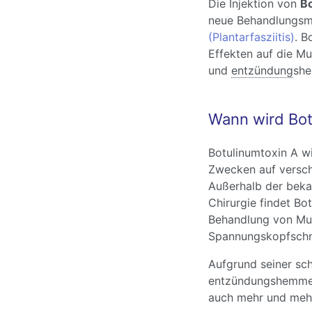
Die Injektion von
Bo
neue Behandlungsm
(Plantarfasziitis)
. B
Effekten auf die M
und
entzündung
sh
Wann wird Bot
Botulinumtoxin A wi
Zwecken auf versch
Außerhalb der bek
Chirurgie findet Bot
Behandlung von Mu
Spannungskopfsch
Aufgrund seiner sc
entzündungshemmen
auch mehr und mehr