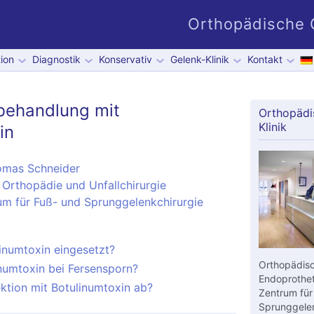
Orthopädische G
ion
Diagnostik
Konservativ
Gelenk-Klinik
Kontakt
behandlung mit
Orthopädi
Klinik
in
omas Schneider
 Orthopädie und Unfallchirurgie
um für Fuß- und Sprunggelenkchirurgie
inumtoxin eingesetzt?
Orthopädisc
inumtoxin bei Fersensporn?
Endoprothet
jektion mit Botulinumtoxin ab?
Zentrum für
Sprunggelen