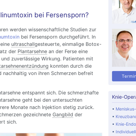
ulinumtoxin bei Fersensporn?
hren werden wissenschaftliche Studien zur
numtoxin
bei Fersensporn durchgeführt. In
 eine
ultraschall
gesteuerte, einmalige Botox-
satz der
Plantarsehne
an der Ferse eine
 und zuverlässige Wirkung. Patienten mit
tarsehnenentzündung
konnten durch die
nd nachhaltig von ihren Schmerzen befreit
Termi
ntarsehne entspannt sich. Die schmerzhafte
Knie-Oper
ntarsehne geht bei den untersuchten
ere Monate nach Injektion stetig zurück.
Meniskus-
Schmerzen gezeichnete
Gangbild
der
Kreuzband
rt sich.
Knie-Endo
Individuel