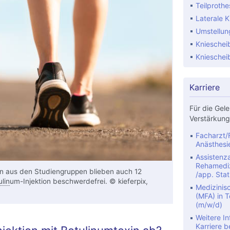
Teilproth
Laterale K
Umstellun
Knieschei
Knieschei
Karriere
Für die Gele
Verstärkung
Facharzt/F
Anästhesi
Assistenza
Rehamediz
n aus den Studiengruppen blieben auch 12
/app. Stat
lin
um-Injektion beschwerdefrei. © kieferpix,
Medizinis
(MFA) in Te
(m/w/d)
Weitere In
Karriere b