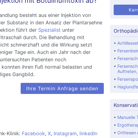
Injektion mit Botulinumtoxin ab?
Karr
ndlung besteht aus einer Injektion von
 der Substanz in den Ansatz der Plantarsehne
jektion führt der
Spezialist
unter
Orthopädi
Ultraschall durch. Die Behandlung mit
Achilless
nicht schmerzhaft und die Wirkung setzt
Fersenbei
eniger Tage ein. Auch ein Jahr nach der
Fersensc
 untersuchten Patienten noch
Fersensc
 konnten ihren Fuß normal belasten und
Auftreten
liges Gangbild.
Fersenspor
Haglundfe
Ihre Termin Anfrage senden
Konservat
Manuelle 
Ergothera
Orthesen u
nk-Klinik:
Facebook
,
X
,
Instagram
,
linkedIn