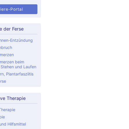
iere-Portal
e der Ferse
ehnen-Entzündung
nbruch
hmerzen
hmerzen beim
, Stehen und Laufen
n, Plantarfasziitis
rse
ive Therapie
Therapie
pie
nd Hilfsmittel