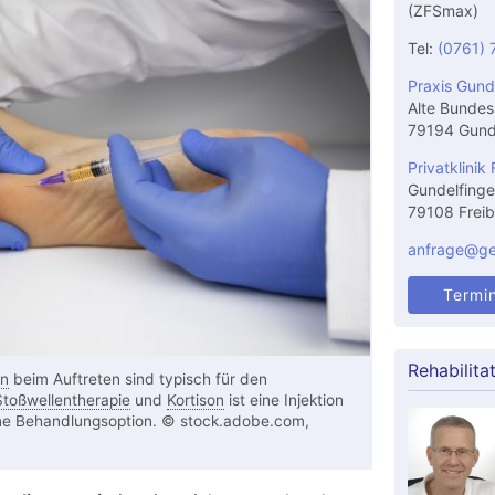
(ZFSmax)
Tel:
(0761) 
Praxis Gund
Alte Bundes
79194 Gund
Privatklinik 
Gundelfinge
79108 Freib
anfrage@gel
Termi
Rehabilita
n
beim Auftreten sind typisch für den
Stoßwellentherapie
und
Kortison
ist eine Injektion
e Behandlungsoption. © stock.adobe.com,