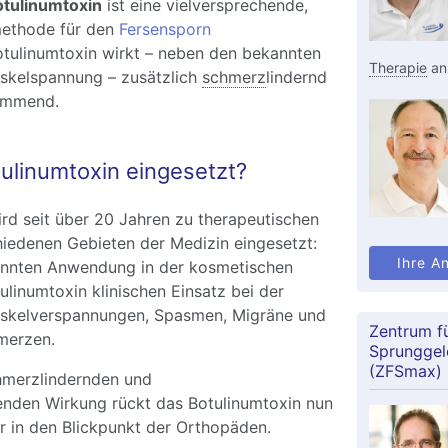
tulinumtoxin
ist eine vielversprechende,
ethode für den
Fersensporn
otulinumtoxin wirkt – neben den bekannten
Therapie
an 
uskelspannung – zusätzlich
schmerz
lindernd
emmend.
ulinumtoxin eingesetzt?
rd seit über 20 Jahren zu therapeutischen
iedenen Gebieten der Medizin eingesetzt:
Ihre A
annten Anwendung in der kosmetischen
ulinumtoxin klinischen Einsatz bei der
skelverspannungen, Spasmen, Migräne und
Zentrum f
merzen.
Sprunggel
(ZFSmax)
hmerzlindernden und
den Wirkung rückt das Botulinumtoxin nun
 in den Blickpunkt der Orthopäden.