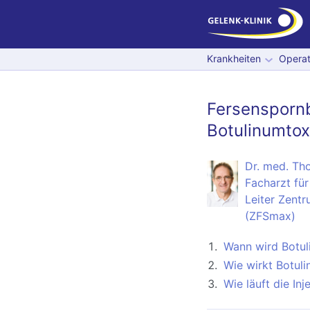
Krankheiten
Operat
Fersensporn
Botulinumtox
Dr. med. Th
Facharzt für
Leiter Zentr
(ZFSmax)
Wann wird Botul
Wie wirkt Botul
Wie läuft die In