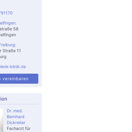
791170
elfingen:
straße 58
elfingen
Freiburg:
r Straße 11
urg
enk-klinik.de
n vereinbaren
tion
Dr. med.
Bernhard
Dickreiter
Facharzt für