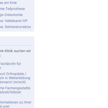
ese am Knie
nie-Teilprothese
gs-Osteotomie
be: Halteband-OP
be: Sehnenkorrektur
nk-Klinik suchen wir
:
achärztin für
e
rzt Orthopädie /
in in Weiterbildung
ionsarzt (m/w/d)
che Fachangestellte
ilzeit/Vollzeit
formationen zu Ihrer
ei uns!