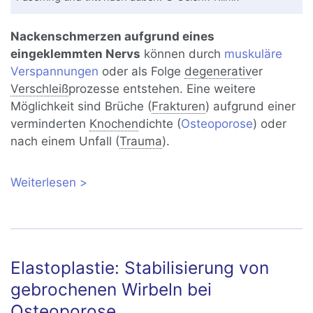
Nackenschmerzen aufgrund eines
eingeklemmten Nervs
können durch
muskuläre
Verspannungen
oder als Folge
degenerativ
er
Verschleiß
prozesse entstehen. Eine weitere
Möglichkeit sind Brüche (
Frakturen
) aufgrund einer
verminderten
Knochen
dichte (
Osteoporose
) oder
nach einem Unfall (
Trauma
).
Weiterlesen
über Nackenschmerzen durch
eingeklemmten HWS-Nerv: Ursachen
und Behandlung
Elastoplastie: Stabilisierung von
gebrochenen Wirbeln bei
Osteoporose