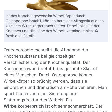
Ist das
Knochen
gewebe im
Wirbel
körper durch
Osteoporose
instabil, können harmlose Alltagssituationen
zu einem Wirbelkörperbruch führen. Dabei kollabiert der
Knochen und die Höhe des Wirbels vermindert sich. ©
freshidea, Fotolia
Osteoporose beschreibt die Abnahme der
Knochensubstanz bei gleichzeitiger
Verschlechterung der Knochenqualität. Der
Knochenschwund
betrifft das gesamte Skelett
eines Menschen. Durch Osteoporose können
Wirbelkörper so brüchig werden, dass sie
einbrechen und dramatisch an Höhe verlieren. Man
spricht auch von einer
Sinterung
oder
Sinterungsfraktur des Wirbels. Ein
Wirbelkörperbruch
ist oft sehr
schmerz
haft. Der