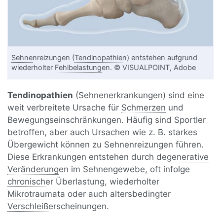
Sehne
nreizungen (
Tendinopathie
n) entstehen aufgrund
wiederholter
Fehlbelastung
en. © VISUALPOINT, Adobe
Tendinopathien
(Sehnenerkrankungen) sind eine
weit verbreitete Ursache für
Schmerzen
und
Bewegungseinschränkungen. Häufig sind Sportler
betroffen, aber auch Ursachen wie z. B. starkes
Übergewicht können zu Sehnenreizungen führen.
Diese Erkrankungen entstehen durch
degenerative
Veränderung
en im Sehnengewebe, oft infolge
chronisch
er Überlastung, wiederholter
Mikrotraumata
oder auch altersbedingter
Verschleiß
erscheinungen.