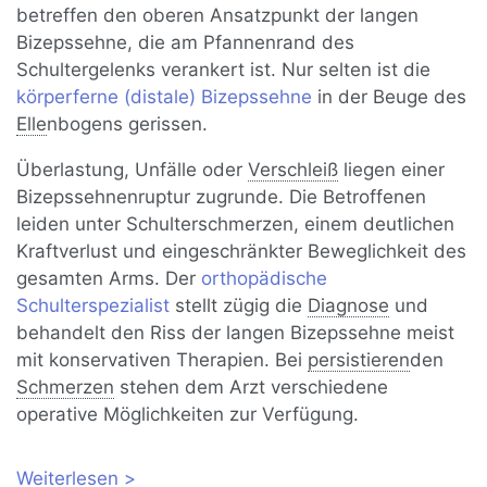
betreffen den oberen Ansatzpunkt der langen
Bizepssehne, die am Pfannenrand des
Schultergelenks verankert ist. Nur selten ist die
körperferne (distale) Bizepssehne
in der Beuge des
Elle
nbogens gerissen.
Überlastung, Unfälle oder
Verschleiß
liegen einer
Bizepssehnenruptur zugrunde. Die Betroffenen
leiden unter Schulterschmerzen, einem deutlichen
Kraftverlust und eingeschränkter Beweglichkeit des
gesamten Arms. Der
orthopädische
Schulterspezialist
stellt zügig die
Diagnose
und
behandelt den Riss der langen Bizepssehne meist
mit konservativen Therapien. Bei
persistieren
den
Schmerzen
stehen dem Arzt verschiedene
operative Möglichkeiten zur Verfügung.
Weiterlesen
über Riss der langen Bizepssehne: