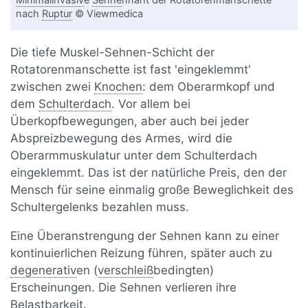
Minimalinvasiv
e
Sehne
nnaht der Rotatorenmanschette
nach
Ruptur
© Viewmedica
Die tiefe Muskel-Sehnen-Schicht der
Rotatorenmanschette ist fast 'eingeklemmt'
zwischen zwei
Knochen
: dem Oberarmkopf und
dem
Schulterdach
. Vor allem bei
Überkopfbewegungen, aber auch bei jeder
Abspreizbewegung des Armes, wird die
Oberarmmuskulatur unter dem Schulterdach
eingeklemmt. Das ist der natürliche Preis, den der
Mensch für seine einmalig große Beweglichkeit des
Schultergelenks bezahlen muss.
Eine Überanstrengung der Sehnen kann zu einer
kontinuierlichen Reizung führen, später auch zu
degenerativ
en (
verschleiß
bedingten)
Erscheinungen. Die Sehnen verlieren ihre
Belastbarkeit.