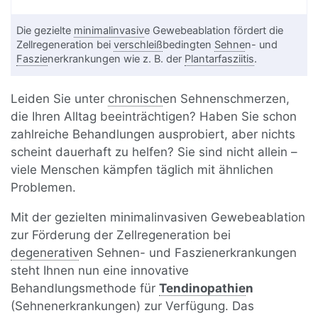
Die gezielte
minimalinvasiv
e Gewebeablation fördert die
Zellregeneration bei
verschleiß
bedingten
Sehne
n- und
Faszie
nerkrankungen wie z. B. der
Plantarfasziitis
.
Leiden Sie unter
chronisch
en Sehnenschmerzen,
die Ihren Alltag beeinträchtigen? Haben Sie schon
zahlreiche Behandlungen ausprobiert, aber nichts
scheint dauerhaft zu helfen? Sie sind nicht allein –
viele Menschen kämpfen täglich mit ähnlichen
Problemen.
Mit der gezielten minimalinvasiven Gewebeablation
zur Förderung der Zellregeneration bei
degenerativ
en Sehnen- und Faszienerkrankungen
steht Ihnen nun eine innovative
Behandlungsmethode für
Tendinopathie
n
(Sehnenerkrankungen) zur Verfügung. Das