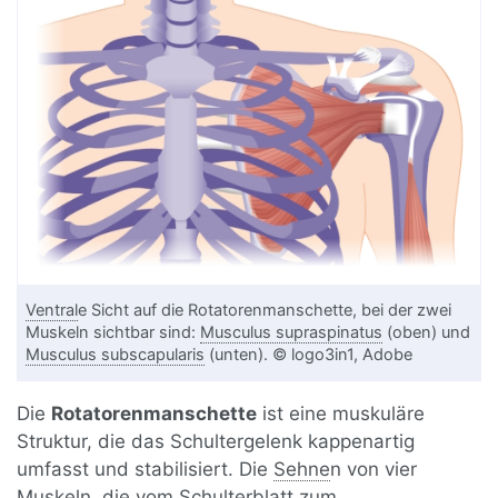
Ventral
e Sicht auf die Rotatorenmanschette, bei der zwei
Muskeln sichtbar sind:
Musculus supraspinatus
(oben) und
Musculus subscapularis
(unten). © logo3in1, Adobe
Die
Rotatorenmanschette
ist eine muskuläre
Struktur, die das Schultergelenk kappenartig
umfasst und stabilisiert. Die
Sehne
n von vier
Muskeln, die vom
Schulterblatt
zum