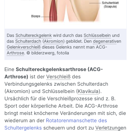
Das
Schultereckgelenk
wird durch das
Schlüsselbein
und
das
Schulterdach
(
Akromion
) gebildet. Den
degenerativ
en
Gelenkverschleiß
dieses Gelenks nennt man ACG-
Arthrose
. © bilderzwerg, fotolia
Eine
Schultereckgelenksarthrose (ACG-
Arthrose)
ist der
Verschleiß
des
Verbindungsgelenks zwischen Schulterdach
(Akromion) und Schlüsselbein (
Klavikula
).
Ursächlich für die Verschleißprozesse sind z. B.
Sport oder körperliche Arbeit. Die ACG-Arthrose
bringt meist knöcherne Veränderungen mit sich, die
wiederum an der
Rotatorenmanschette des
Schultergelenks
scheuern und dort zu
Verletzung
en