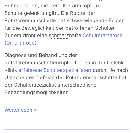
Sehne
nhaube, die den Oberarmkopf im
Schultergelenk umgibt. Die
Ruptur
der
Rotatorenmanschette hat schwerwiegende Folgen
für die Beweglichkeit der betroffenen Schulter.
Zudem droht eine
schmerz
hafte
Schulterarthrose
(Omarthrose)
.
Diagnose
und Behandlung der
Rotatorenmanschettenruptur führen in der Gelenk-
Klinik
erfahrene Schulterspezialisten
durch. Je nach
Ursache des Defekts der Rotatorenmanschette hat
der Schulterspezialist unterschiedliche
Behandlungsmöglichkeiten.
Weiterlesen
über Riss (Ruptur) der
Rotatorenmanschette: Ursachen,
Diagnose und Behandlung