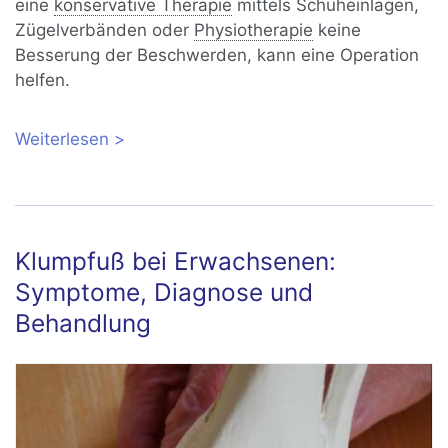
eine
konservative Therapie
mittels Schuheinlagen,
Zügelverbänden oder
Physiotherapie
keine
Besserung der Beschwerden, kann eine Operation
helfen.
Weiterlesen
über Krallenzehe: Was tun bei einer
Krümmung der Zehe?
Klumpfuß bei Erwachsenen:
Symptome, Diagnose und
Behandlung