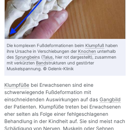
Die komplexen Fußdeformationen beim
Klumpfuß
haben
ihre Ursache in Verschiebungen der
Knochen
unterhalb
des
Sprungbein
s (
Talus
, hier rot dargestellt), zusammen
mit verkürzten
Band
strukturen und gestörter
Muskelspannung. © Gelenk-Klinik
Klumpfüße
bei Erwachsenen sind eine
schwerwiegende Fußdeformation mit
einschneidenden Auswirkungen auf das
Gangbild
der Patienten. Klumpfüße treten bei Erwachsenen
eher selten als Folge einer fehlgeschlagenen
Behandlung in der Kindheit auf. Sie sind meist nach
Schädigung von Nerven, Muskeln oder
Sehne
n