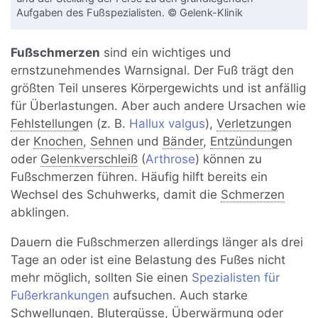
Aufgaben des Fußspezialisten. © Gelenk-Klinik
Fußschmerzen
sind ein wichtiges und
ernstzunehmendes Warnsignal. Der Fuß trägt den
größten Teil unseres Körpergewichts und ist anfällig
für Überlastungen. Aber auch andere Ursachen wie
Fehlstellung
en (z. B.
Hallux valgus
),
Verletzung
en
der
Knochen
,
Sehne
n und
Bänder
,
Entzündung
en
oder
Gelenkverschleiß
(
Arthrose
) können zu
Fußschmerzen führen. Häufig hilft bereits ein
Wechsel des Schuhwerks, damit die
Schmerzen
abklingen.
Dauern die Fußschmerzen allerdings länger als drei
Tage an oder ist eine Belastung des Fußes nicht
mehr möglich, sollten Sie einen
Spezialisten für
Fußerkrankungen
aufsuchen. Auch starke
Schwellung
en,
Blutergüsse
, Überwärmung oder