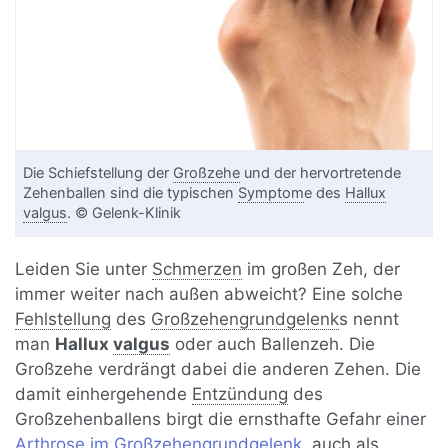
Die Schiefstellung der
Großzehe
und der hervortretende
Zehenballen sind die typischen
Symptom
e des
Hallux
valgus
. © Gelenk-Klinik
Leiden Sie unter
Schmerzen
im großen Zeh, der
immer weiter nach außen abweicht? Eine solche
Fehlstellung
des
Großzehengrundgelenk
s nennt
man
Hallux
valgus
oder auch Ballenzeh. Die
Großzehe verdrängt dabei die anderen Zehen. Die
damit einhergehende
Entzündung
des
Großzehenballens birgt die ernsthafte Gefahr einer
Arthrose im Großzehengrundgelenk
, auch als