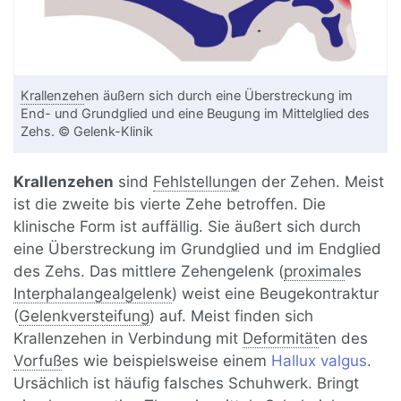
Krallenzeh
en äußern sich durch eine Überstreckung im
End- und Grundglied und eine Beugung im Mittelglied des
Zehs. © Gelenk-Klinik
Krallenzehen
sind
Fehlstellung
en der Zehen. Meist
ist die zweite bis vierte Zehe betroffen. Die
klinische Form ist auffällig. Sie äußert sich durch
eine Überstreckung im Grundglied und im Endglied
des Zehs. Das mittlere Zehengelenk (
proximal
es
Interphalangealgelenk
) weist eine Beugekontraktur
(
Gelenkversteifung
) auf. Meist finden sich
Krallenzehen in Verbindung mit
Deformität
en des
Vorfuß
es wie beispielsweise einem
Hallux valgus
.
Ursächlich ist häufig falsches Schuhwerk. Bringt