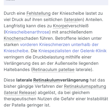
Durch eine
Fehlstellung
der Kniescheibe lastet zu
viel Druck auf ihren seitlichen (
lateral
en) Anteilen.
Langfristig kann dies zu
Knorpel
verschleiß
(
Kniescheibenarthrose
) mit anschließendem
Knochen
schaden führen. Betroffene leiden unter
starken
vorderen Knieschmerzen unterhalb der
Kniescheibe
. Die
Kniespezialisten der Gelenk-Klinik
verringern die Druckbelastung mithilfe einer
Verlängerung des an der Außenseite liegenden
Haltebandes (
Retinaculum patellae
laterale).
Diese
laterale
Retinakulum
verlängerung
hat das
bisher gängige Verfahren der
Retinakulumspaltung
(
lateral Release
) abgelöst, da bei gleichem
therapeutischen Nutzen die Gefahr einer Instabilität
der Patella geringer ist.