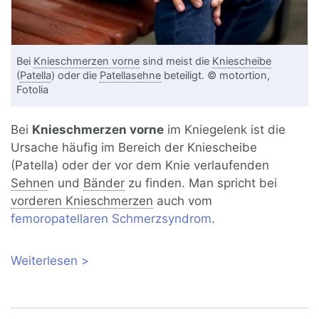
Bei
Knieschmerzen vorne
sind meist die
Kniescheibe
(
Patella
) oder die
Patellasehne
beteiligt. © motortion,
Fotolia
Bei
Knieschmerzen vorne
im Kniegelenk ist die
Ursache häufig im Bereich der Kniescheibe
(Patella) oder der vor dem Knie verlaufenden
Sehne
n und
Bänder
zu finden. Man spricht bei
vorderen Knieschmerzen
auch vom
femoropatellaren Schmerzsyndrom
.
Weiterlesen
über Knieschmerzen vorne unter der
Kniescheibe