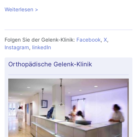
Weiterlesen
über Laterale Retinakulumverlängerung
beim femoropatellaren
Schmerzsyndrom
Folgen Sie der Gelenk-Klinik:
Facebook
,
X
,
Instagram
,
linkedIn
Orthopädische Gelenk-Klinik