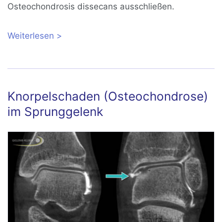
Osteochondrosis dissecans ausschließen.
Weiterlesen
über Osteochondrosis dissecans (OD)
im Knie: Symptome, Diagnose und
Behandlung
Knorpelschaden (Osteochondrose)
im Sprunggelenk