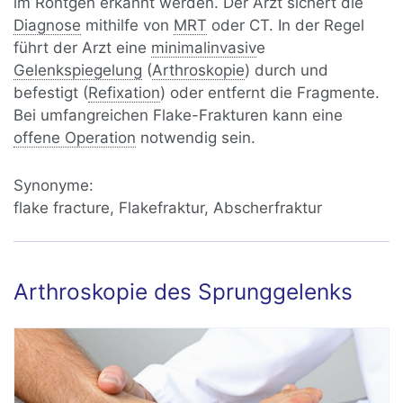
im Röntgen erkannt werden. Der Arzt sichert die
Diagnose
mithilfe von
MRT
oder CT. In der Regel
führt der Arzt eine
minimalinvasiv
e
Gelenkspiegelung
(
Arthroskopie
) durch und
befestigt (
Refixation
) oder entfernt die Fragmente.
Bei umfangreichen Flake-Frakturen kann eine
offene Operation
notwendig sein.
Synonyme:
flake fracture, Flakefraktur, Abscherfraktur
Arthroskopie des Sprunggelenks