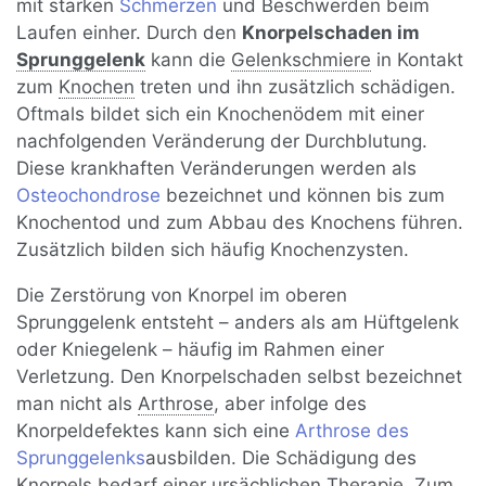
mit starken
Schmerzen
und Beschwerden beim
Laufen einher. Durch den
Knorpelschaden im
Sprunggelenk
kann die
Gelenkschmiere
in Kontakt
zum
Knochen
treten und ihn zusätzlich schädigen.
Oftmals bildet sich ein Knochenödem mit einer
nachfolgenden Veränderung der Durchblutung.
Diese krankhaften Veränderungen werden als
Osteochondrose
bezeichnet und können bis zum
Knochentod und zum Abbau des Knochens führen.
Zusätzlich bilden sich häufig Knochenzysten.
Die Zerstörung von Knorpel im oberen
Sprunggelenk entsteht – anders als am Hüftgelenk
oder Kniegelenk – häufig im Rahmen einer
Verletzung. Den Knorpelschaden selbst bezeichnet
man nicht als
Arthrose
, aber infolge des
Knorpeldefektes kann sich eine
Arthrose des
Sprunggelenks
ausbilden. Die Schädigung des
Knorpels bedarf einer ursächlichen Therapie. Zum