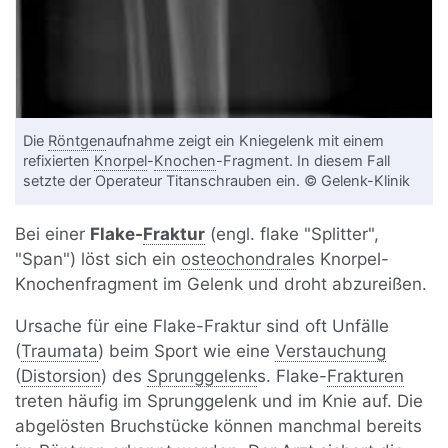
Die
Röntgen
aufnahme zeigt ein Kniegelenk mit einem
refixierten
Knorpel
-
Knochen
-Fragment. In diesem Fall
setzte der Operateur Titanschrauben ein. © Gelenk-Klinik
Bei einer
Flake-
Fraktur
(engl. flake "Splitter",
"Span") löst sich ein
osteochondral
es Knorpel-
Knochenfragment im Gelenk und droht abzureißen.
Ursache für eine Flake-Fraktur sind oft Unfälle
(
Traumata
) beim Sport wie eine
Verstauchung
(
Distorsion
) des
Sprunggelenk
s. Flake-
Frakturen
treten häufig im Sprunggelenk und im Knie auf. Die
abgelösten Bruchstücke können manchmal bereits