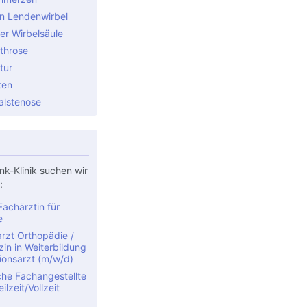
n Lendenwirbel
er Wirbelsäule
throse
tur
ten
alstenose
nk-Klinik suchen wir
:
achärztin für
e
rzt Orthopädie /
in in Weiterbildung
ionsarzt (m/w/d)
che Fachangestellte
ilzeit/Vollzeit