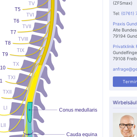
(ZFSmax)
Tel:
(0761) 
Praxis Gund
Alte Bundes
79194 Gund
Privatklinik 
Gundelfinge
79108 Freib
anfrage@gel
Termi
Wirbelsäu