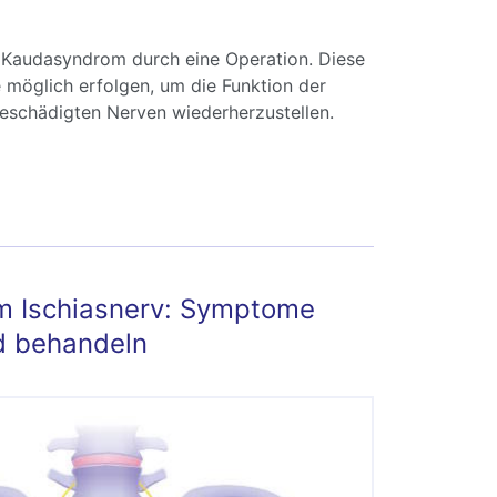
 Kaudasyndrom durch eine Operation. Diese
 möglich erfolgen, um die Funktion der
eschädigten Nerven wiederherzustellen.
tfall Nervenquetschung: Cauda-equina-
 erkennen und behandeln
m Ischiasnerv: Symptome
d behandeln