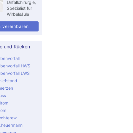
Unfallchirurgie,
Spezialist für
Wirbelsäule
n vereinbaren
le und Rücken
benvorfall
benvorfall HWS
benvorfall LWS
iefstand
merzen
uss
drom
rom
echterew
cheuermann
hmerzen