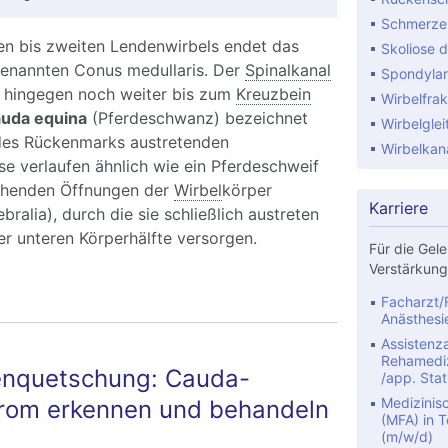
Schmerze
en bis zweiten Lendenwirbels endet das
Skoliose d
enannten Conus medullaris. Der
Spinalkanal
Spondylar
t hingegen noch weiter bis zum
Kreuzbein
Wirbelfrak
uda equina
(Pferdeschwanz) bezeichnet
Wirbelglei
des Rückenmarks austretenden
Wirbelkan
e verlaufen ähnlich wie ein Pferdeschweif
chenden Öffnungen der
Wirbel
körper
Karriere
bralia), durch die sie schließlich austreten
r unteren Körperhälfte versorgen.
Für die Gele
Verstärkung
Facharzt/F
Anästhesi
Assistenza
Rehamediz
venquetschung: Cauda-
/app. Stat
Medizinis
rom erkennen und behandeln
(MFA) in Te
(m/w/d)