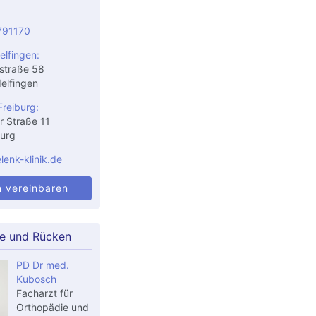
791170
elfingen:
straße 58
elfingen
Freiburg:
r Straße 11
urg
enk-klinik.de
n vereinbaren
le und Rücken
PD Dr med.
Kubosch
Facharzt für
Orthopädie und