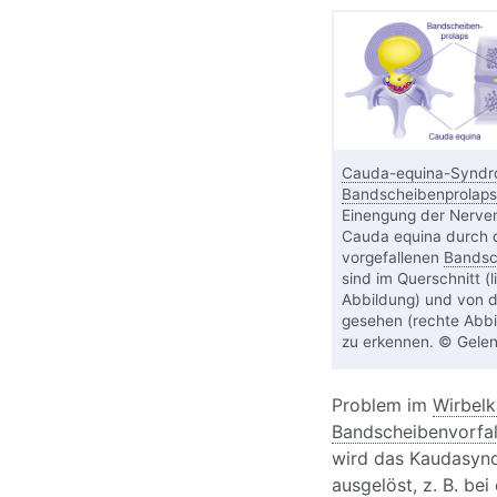
Cauda-equina-Synd
Bandscheibenprolaps
Einengung der Nerve
Cauda equina durch 
vorgefallenen
Bandsc
sind im Querschnitt (l
Abbildung) und von d
gesehen (rechte Abbi
zu erkennen. © Gelenk
Problem im
Wirbelk
Bandscheibenvorfal
wird das Kaudasyndr
ausgelöst, z. B. bei