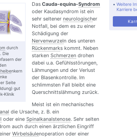
Das
Cauda-equina-
Syndrom
Weitere In
Karriere b
oder Kaudasyndrom ist ein
sehr seltener
neurologisch
er
Karr
Notfall, bei dem es zu einer
Schädigung der
Nervenwurzel
n des unteren
Rückenmark
s kommt. Neben
rom
durch
. Die
starken
Schmerzen
drohen
nfasern der
dabei u.a. Gefühlsstörungen,
den
Lähmungen und der Verlust
heibe
nkern
inke
der Blasenkontrolle. Im
er Seite
schlimmsten Fall bleibt eine
ldung) gut
Querschnittslähmung zurück.
-Klinik
Meist ist ein mechanisches
anal
die Ursache, z. B. ein
l
oder eine
Spinalkanalstenose
. Sehr selten
om auch durch einen ärztlichen Eingriff
 einer
Wirbelsäule
noperation oder einer