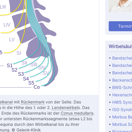
Termi
Wirbelsäu
Bandschei
Bandschei
Bandschei
Beckensch
BWS-Sch
Hexensch
elkanal
mit
Rückenmark
von der Seite. Das
HWS Syn
 in die Höhe des 1. oder 2.
Lendenwirbel
s. Das
ISG-Synd
e Ende des Rückenmarks ist der
Conus medullaris
.
Morbus B
er untersten Rückenmarkssegmente (etwa L2 bis
Morbus S
equina durch den Wirbelkanal bis zu ihrer
fnung. © Gelenk-Klinik
Rückensc