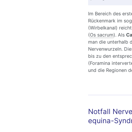
Im Bereich des erst
Rückenmark im sog
(Wirbelkanal) reich
(
Os sacrum
). Als
Ca
man die unterhalb 
Nervenwurzeln. Dies
bis zu den entspre
(Foramina interverte
und die Regionen de
Notfall Ner
equina-Synd