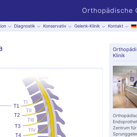
Orthopädische G
ion
Diagnostik
Konservativ
Gelenk-Klinik
Kontakt
a
Orthopädi
Klinik
Orthopädisc
Endoprothet
Zentrum für
Sprunggelen