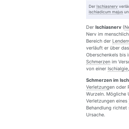
Der
Ischiasnerv
verlä
ischiadicum majus
und
Der
Ischiasnerv
(
Ne
Nerv im menschlich
Bereich der
Lendenw
verläuft er über da
Oberschenkels bis i
Schmerzen
im Verso
von einer
Ischialgie
Schmerzen im Isch
Verletzung
en oder 
Wurzeln. Mögliche 
Verletzungen eines
Behandlung richtet
Ursache.