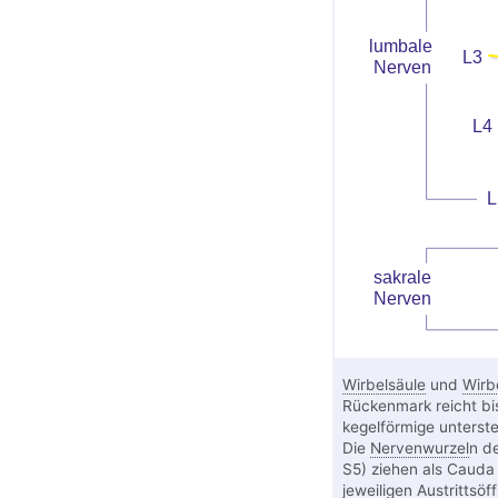
Wirbelsäule
und
Wirb
Rückenmark reicht bis
kegelförmige unterst
Die
Nervenwurzel
n d
S5) ziehen als Cauda 
jeweiligen Austrittsöf