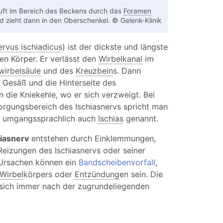
uft im Bereich des Beckens durch das
Foramen
 zieht dann in den Oberschenkel. © Gelenk-Klinik
rvus ischiadicus
) ist der dickste und längste
en Körper. Er verlässt den
Wirbelkanal
im
irbelsäule
und des
Kreuzbein
s. Dann
s Gesäß und die Hinterseite des
n die Kniekehle, wo er sich verzweigt. Bei
rgungsbereich des Ischiasnervs spricht man
, umgangssprachlich auch
Ischias
genannt.
iasnerv
entstehen durch Einklemmungen,
Reizungen des Ischiasnervs oder seiner
Ursachen können ein
Bandscheibenvorfall
,
Wirbel
körpers oder
Entzündung
en sein. Die
 sich immer nach der zugrundeliegenden