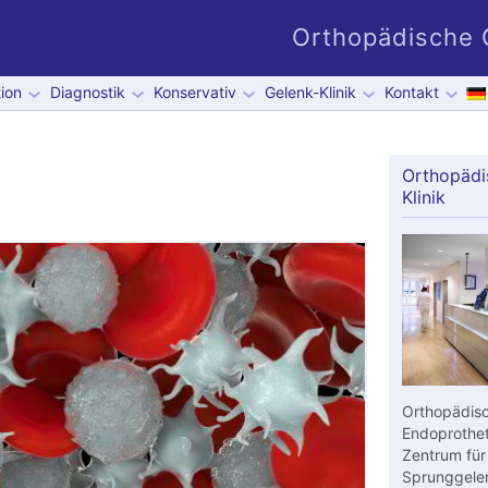
Orthopädische G
ion
Diagnostik
Konservativ
Gelenk-Klinik
Kontakt
Orthopädi
Klinik
Orthopädisc
Endoprothet
Zentrum für
Sprunggelen