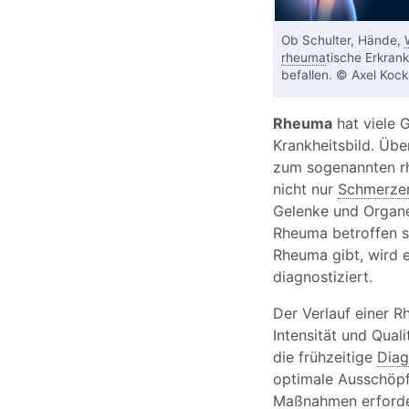
Ob Schulter, Hände,
rheuma
tische Erkran
befallen. © Axel Koc
Rheuma
hat viele G
Krankheitsbild. Üb
zum sogenannten rh
nicht nur
Schmerze
Gelenke und Organ
Rheuma betroffen se
Rheuma gibt, wird 
diagnostiziert.
Der Verlauf einer 
Intensität und Qual
die frühzeitige
Diag
optimale Ausschöpf
Maßnahmen erforder