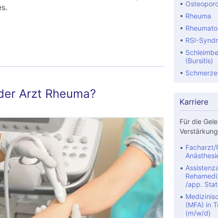
Osteopor
s.
Rheuma
Rheumatoid
s ist Rheuma?
RSI-Synd
Schleimbe
(Bursitis)
Schmerze
der Arzt Rheuma?
Karriere
Für die Gele
Verstärkung
Facharzt/F
Anästhesi
Assistenza
Rehamediz
/app. Stat
Medizinis
(MFA) in Te
(m/w/d)