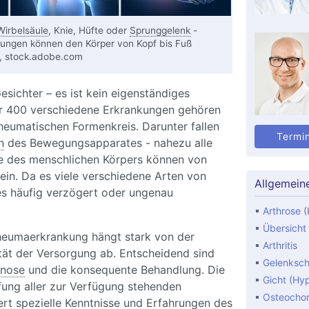
Wirbelsäule
, Knie, Hüfte oder
Sprunggelenk
-
kungen können den Körper von Kopf bis Fuß
k, stock.adobe.com
esichter – es ist kein eigenständiges
er 400 verschiedene Erkrankungen gehören
eumatischen Formenkreis. Darunter fallen
Termi
n
des Bewegungsapparates - nahezu alle
e des menschlichen Körpers können von
in. Da es viele verschiedene Arten von
Allgemein
es häufig verzögert oder ungenau
Arthrose (
Übersicht
Rheumaerkrankung hängt stark von der
Arthritis
ität der Versorgung ab. Entscheidend sind
Gelenksc
nose
und die konsequente Behandlung. Die
Gicht (Hy
ung aller zur Verfügung stehenden
Osteocho
t spezielle Kenntnisse und Erfahrungen des