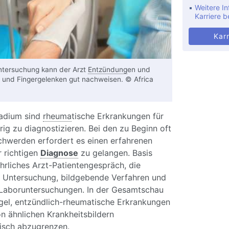
Weitere In
Karriere b
Karr
ntersuchung kann der Arzt
Entzündung
en und
 und Fingergelenken gut nachweisen. © Africa
tadium sind
rheuma
tische Erkrankungen für
rig zu diagnostizieren. Bei den zu Beginn oft
chwerden erfordert es einen erfahrenen
r richtigen
Diagnose
zu gelangen. Basis
ührliches Arzt-Patientengespräch, die
he Untersuchung, bildgebende Verfahren und
e Laboruntersuchungen. In der Gesamtschau
egel, entzündlich-rheumatische Erkrankungen
n ähnlichen Krankheitsbildern
tisch abzugrenzen.