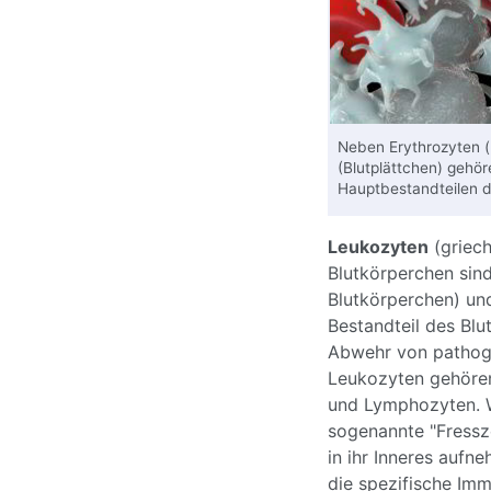
Neben Erythrozyten (
(Blutplättchen) gehö
Hauptbestandteilen d
Leukozyten
(griech
Blutkörperchen sin
Blutkörperchen) un
Bestandteil des Blu
Abwehr von pathoge
Leukozyten gehöre
und Lymphozyten. 
sogenannte "Fressze
in ihr Inneres aufn
die spezifische Im