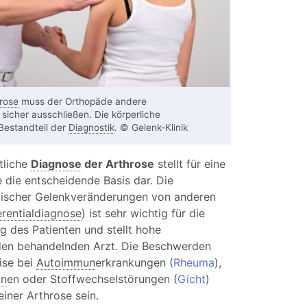
rose
muss der Orthopäde andere
icher ausschließen. Die körperliche
Bestandteil der
Diagnostik
. © Gelenk-Klinik
tliche
Diagnose
der Arthrose
stellt für eine
 die entscheidende Basis dar. Die
ischer Gelenkveränderungen von anderen
erentialdiagnose
) ist sehr wichtig für die
 des Patienten und stellt hohe
den behandelnden Arzt. Die Beschwerden
ise bei
Autoimmun
erkrankungen (
Rheuma
),
on
en oder Stoffwechselstörungen (
Gicht
)
einer Arthrose sein.