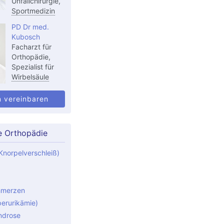
Unfallchirurgie,
Sportmedizin
PD Dr med.
Kubosch
Facharzt für
Orthopädie,
Spezialist für
Wirbelsäule
n vereinbaren
e Orthopädie
Knorpelverschleiß)
hmerzen
perurikämie)
ndrose