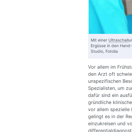
Mit einer
Ultraschall
u
Ergüsse in den Hand-
Studio, Fotolia
Vor allem im Frühs
den Arzt oft schwie
unspezifischen Bes
Spezialisten, um zu
dafür sind ein ausf
gründliche klinisc
vor allem speziell
gelingt es in der R
einzukreisen und vo
differentialdiagnos