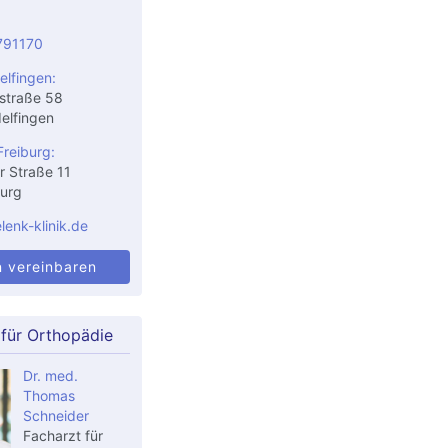
791170
elfingen:
straße 58
elfingen
Freiburg:
r Straße 11
urg
enk-klinik.de
n vereinbaren
 für Orthopädie
Dr. med.
Thomas
Schneider
Facharzt für