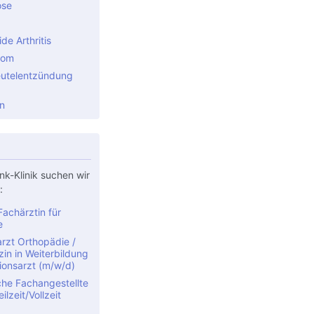
ose
e Arthritis
rom
utelentzündung
n
nk-Klinik suchen wir
:
achärztin für
e
rzt Orthopädie /
in in Weiterbildung
ionsarzt (m/w/d)
che Fachangestellte
ilzeit/Vollzeit