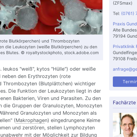
(ZFSmax)
Tel:
(0761) 
Praxis Gund
Alte Bundes
79194 Gund
rote Blutkörperchen) und Thrombozyten
Privatklinik 
ren die Leukozyten (weiße Blutkörperchen) zu den
Gundelfinge
es Blutes. © royaltystockphoto, stock.adobe.com
79108 Freib
. leukos "weiß", kytos "Hülle") oder weiße
anfrage@gel
d neben den Erythrozyten (rote
Termi
d Thrombozyten (Blutplättchen) wichtiger
tes. Die Funktion der Leukozyten liegt in der
nen Bakterien, Viren und Parasiten. Zu den
Fachärzte
n die Gruppen der Granulozyten, Monozyten
Während Granulozyten und Monozyten als
llen" (
Makrophage
n) eingedrungene Keime
ehmen und zerstören, stellen Lymphozyten
munabwehr mit der Möglichkeit zur Bildung