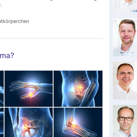
.
utkörperchen
uma?