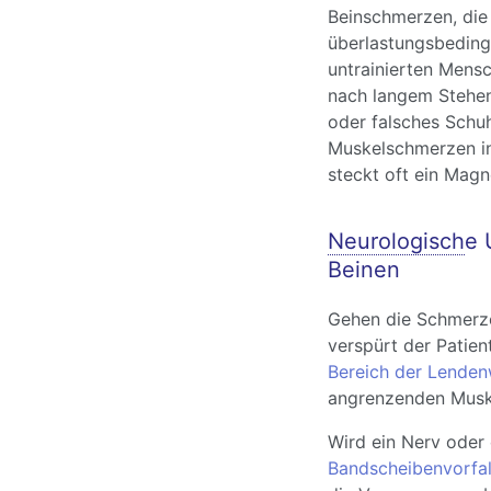
Beinschmerzen, die 
überlastungsbeding
untrainierten Mens
nach langem Stehe
oder falsches Schuh
Muskelschmerzen in
steckt oft ein Mag
Neurologisch
e 
Beinen
Gehen die Schmerze
verspürt der Patie
Bereich der Lenden
angrenzenden Musku
Wird ein Nerv oder
Bandscheibenvorfal