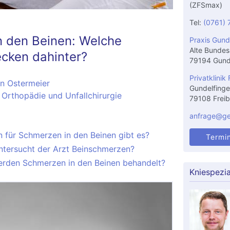
(ZFSmax)
Tel:
(0761) 
 den Beinen: Welche
Praxis Gund
Alte Bundes
cken dahinter?
79194 Gund
Privatklinik 
en Ostermeier
Gundelfinge
 Orthopädie und Unfallchirurgie
79108 Freib
anfrage@gel
 für Schmerzen in den Beinen gibt es?
Termi
ntersucht der Arzt Beinschmerzen?
erden Schmerzen in den Beinen behandelt?
Kniespezia