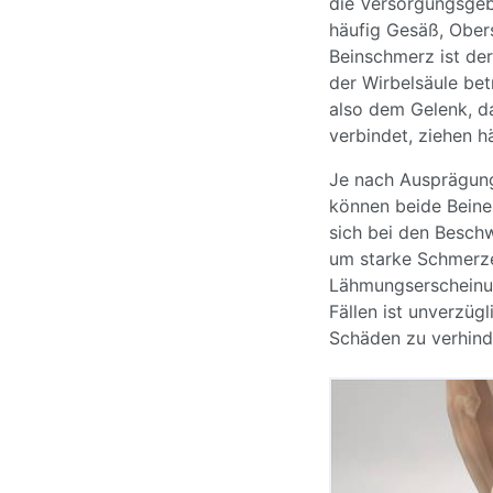
die Versorgungsgebi
häufig Gesäß, Obers
Beinschmerz ist de
der Wirbelsäule be
also dem Gelenk, d
verbindet, ziehen hä
Je nach Ausprägung
können beide Beine 
sich bei den Beschw
um starke Schmerze
Lähmungserscheinu
Fällen ist unverzügl
Schäden zu verhind