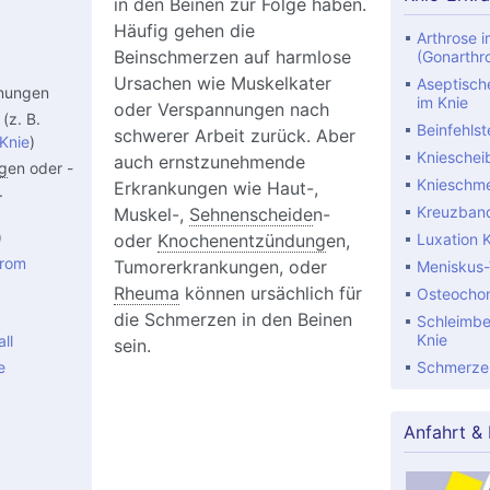
in den Beinen zur Folge haben.
Häufig gehen die
Arthrose i
Beinschmerzen auf harmlose
(Gonarthr
Ursachen wie Muskelkater
Aseptisch
nnungen
im Knie
oder Verspannungen nach
(z. B.
Beinfehlst
schwerer Arbeit zurück. Aber
Knie
)
Knieschei
auch ernstzunehmende
g
en oder -
Knieschm
Erkrankungen wie Haut-,
.
Kreuzband
Muskel-,
Sehnenscheide
n-
)
Luxation 
oder
Knochenentzündung
en,
rom
Tumorerkrankungen, oder
Meniskus-
Rheuma
können ursächlich für
Osteochon
die Schmerzen in den Beinen
Schleimbe
Knie
ll
sein.
e
Schmerzen
Anfahrt &