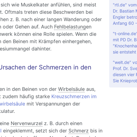
sich wie Muskelkater anfühlen, sind meist
"rtl.de" vo
Dr. Bastian
t. Oftmals treten diese Beschwerden bei
Engler betro
chen z. B. nach einer langen Wanderung oder
Anfang 60 -
n oder Gehen auf. Auch
Fehlbelastung
en
werk können eine Rolle spielen. Wenn die
"t-online.d
mit PD Dr. 
 den Beinen mit Krämpfen einhergehen,
"Knochenha
nesiummangel dahinter.
sie entsteht
"welt.de" v
Ursachen der Schmerzen in den
Prof. Dr. Sv
diesen vier
Sie Kniepro
n in den Beinen von der
Wirbelsäule
aus,
nt zudem häufig starke
Kreuzschmerzen im
wirbelsäule
mit Verspannungen der
latur.
 eine
Nervenwurzel
z. B. durch einen
l
eingeklemmt, setzt sich der
Schmerz
bis in