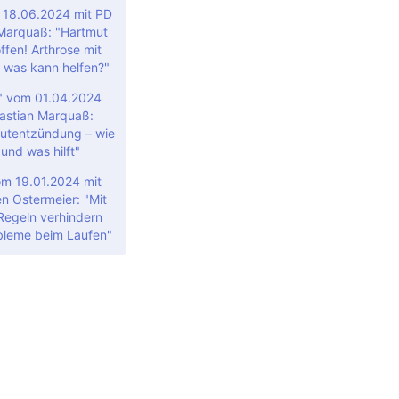
m 18.06.2024 mit PD
 Marquaß: "Hartmut
ffen! Arthrose mit
 was kann helfen?"
e" vom 01.04.2024
Bastian Marquaß:
utentzündung – wie
 und was hilft"
om 19.01.2024 mit
en Ostermeier: "Mit
 Regeln verhindern
bleme beim Laufen"