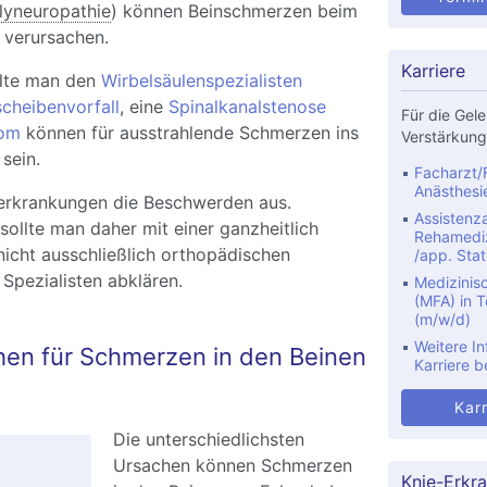
lyneuropathie
) können Beinschmerzen beim
 verursachen.
Karriere
ollte man den
Wirbelsäulenspezialisten
cheibenvorfall
, eine
Spinalkanalstenose
Für die Gele
rom
können für ausstrahlende Schmerzen ins
Verstärkung
sein.
Facharzt/F
Anästhesi
erkrankungen die Beschwerden aus.
Assistenza
ollte man daher mit einer ganzheitlich
Rehamediz
icht ausschließlich orthopädischen
/app. Stat
Spezialisten abklären.
Medizinis
(MFA) in Te
(m/w/d)
Weitere In
en für Schmerzen in den Beinen
Karriere b
Karr
Die unterschiedlichsten
Ursachen können Schmerzen
Knie-Erkr