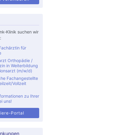
nk-Klinik suchen wir
:
achärztin für
e
rzt Orthopädie /
in in Weiterbildung
ionsarzt (m/w/d)
che Fachangestellte
ilzeit/Vollzeit
formationen zu Ihrer
ei uns!
iere-Portal
ankungen