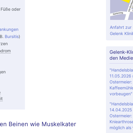
 Füße oder
Anfahrt zur
rankungen
Gelenk Klini
 B.
Bursitis
)
rzen
ndrom
Gelenk-Kli
den Medie
"Handelsbla
gen
11.05.2026 m
Ostermeier: 
Kaffeemühle
e
vorbeugen"
it
"Handelsbla
14.04.2025 m
Ostermeier:
Kniearthrose
en Beinen wie Muskelkater
möglich als