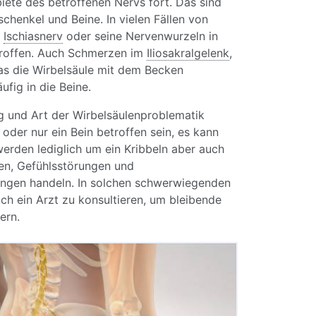
ete des betroffenen Nervs fort. Das sind
chenkel und Beine. In vielen Fällen von
r
Ischiasnerv
oder seine Nervenwurzeln in
troffen. Auch Schmerzen im
Iliosakralgelenk
,
as die Wirbelsäule mit dem Becken
ufig in die Beine.
 und Art der Wirbelsäulenproblematik
oder nur ein Bein betroffen sein, es kann
erden lediglich um ein Kribbeln aber auch
n, Gefühlsstörungen und
ngen handeln. In solchen schwerwiegenden
ich ein Arzt zu konsultieren, um bleibende
ern.