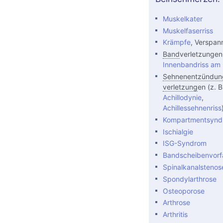
Muskelkater
Muskelfaserriss
Krämpfe
, Verspa
Band
verletzungen 
Innenbandriss am 
Sehnenentzündun
verletzung
en (z. B
Achillodynie
,
Achillessehnenriss
Kompartmentsynd
Ischialgie
ISG-Syndrom
Bandscheibenvorfa
Spinalkanalstenos
Spondylarthrose
Osteoporose
Arthrose
Arthritis