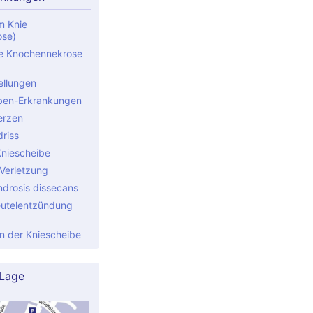
m Knie
ose)
e Knochennekrose
ellungen
ben-Erkrankungen
erzen
riss
Kniescheibe
Verletzung
drosis dissecans
utelentzündung
 der Kniescheibe
 Lage