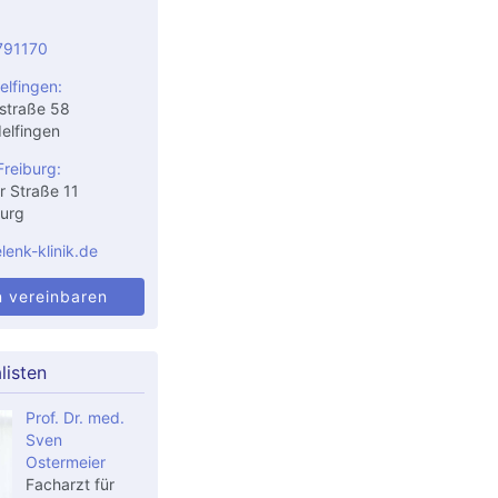
791170
elfingen:
straße 58
elfingen
Freiburg:
r Straße 11
urg
enk-klinik.de
n vereinbaren
listen
Prof. Dr. med.
Sven
Ostermeier
Facharzt für