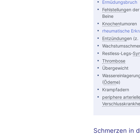
Ermüdungsbruch
Fehlstellung
en der
Beine
Knochen
tumoren
rheumatische Erk
Entzündung
en (z.
Wachstumsschme
Restless-Legs-
Sy
Thrombose
Übergewicht
Wassereinlagerun
(
Ödem
e)
Krampfadern
periphere arteriell
Verschlusskrankhe
Schmerzen in d