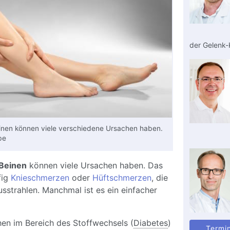
der Gelenk-K
inen können viele verschiedene Ursachen haben.
be
Beinen
können viele Ursachen haben. Das
fig
Knieschmerzen
oder
Hüftschmerzen
, die
usstrahlen. Manchmal ist es ein einfacher
en im Bereich des Stoffwechsels (
Diabetes
)
Termi