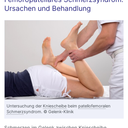
Ursachen und Behandlung
Untersuchung der
Kniescheibe
beim
patellofemoral
en
Schmerz
syndrom. © Gelenk-Klinik
Schmerzen
im Gelenk zwischen Kniescheibe