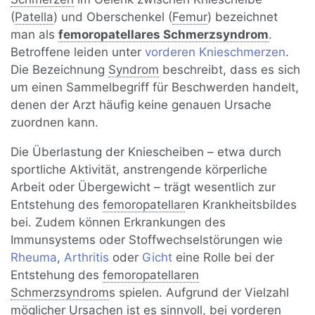
(
Patella
) und Oberschenkel (
Femur
) bezeichnet
man als
femoropatellares Schmerzsyndrom
.
Betroffene leiden unter
vorderen Knieschmerzen
.
Die Bezeichnung
Syndrom
beschreibt, dass es sich
um einen Sammelbegriff für Beschwerden handelt,
denen der Arzt häufig keine genauen Ursache
zuordnen kann.
Die Überlastung der Kniescheiben – etwa durch
sportliche Aktivität, anstrengende körperliche
Arbeit oder Übergewicht – trägt wesentlich zur
Entstehung des
femoropatellar
en Krankheitsbildes
bei. Zudem können Erkrankungen des
Immunsystems oder Stoffwechselstörungen wie
Rheuma
,
Arthritis
oder
Gicht
eine Rolle bei der
Entstehung des
femoropatellaren
Schmerzsyndrom
s spielen. Aufgrund der Vielzahl
möglicher Ursachen ist es sinnvoll, bei
vorderen