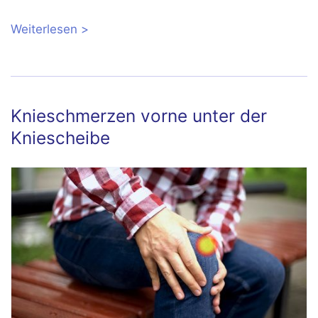
Weiterlesen
über Retropatellararthrose:
Kniescheibenarthrose konservativ oder
operativ behandeln?
Knieschmerzen vorne unter der
Kniescheibe