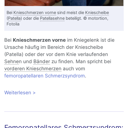
Bei
Knieschmerzen vorne
sind meist die
Kniescheibe
(
Patella
) oder die
Patellasehne
beteiligt. © motortion,
Fotolia
Bei
Knieschmerzen vorne
im Kniegelenk ist die
Ursache häufig im Bereich der Kniescheibe
(Patella) oder der vor dem Knie verlaufenden
Sehne
n und
Bänder
zu finden. Man spricht bei
vorderen Knieschmerzen
auch vom
femoropatellaren Schmerzsyndrom
.
Weiterlesen
über Knieschmerzen vorne unter der
Kniescheibe
Femoropatellares Schmerzsyndrom: