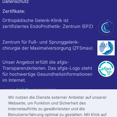
Datenschutz
Zertifikate:
Orthopädische Gelenk-Klinik ist
zertifiziertes EndoProthetik- Zentrum (EPZ)
Zentrum für Fuß- und Sprunggelenk-
chirurgie der Maximalversorgung (ZFSmax)
Unser Angebot erfüllt die afgis-
Transparenzkriterien. Das afgis-Logo steht
für hochwertige Gesundheitsinformationen
im Internet.
Wir nutzen die Dienste externer Anbieter auf unserer
Webseite, um Funktion und Sicherheit des
Internetauftritts zu gewährleisten und die
Benutzererfahrung optimal zu gestalten. Mit Klick auf