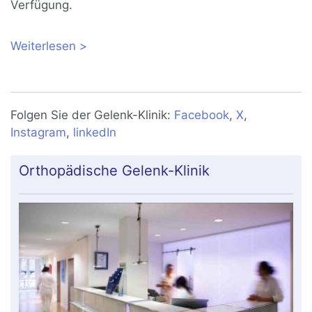
Verfügung.
Weiterlesen
über Knieteilprothese (Repicci):
Gelenkerhaltende Versorgung kleinerer
Knorpelschäden
Folgen Sie der Gelenk-Klinik:
Facebook
,
X
,
Instagram
,
linkedIn
Orthopädische Gelenk-Klinik