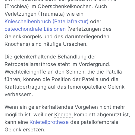
(Trochlea) im Oberschenkelknochen. Auch
Verletzung
en (
Traumata
) wie ein
Kniescheibenbruch (Patellafraktur)
oder
osteochondrale Läsionen
(Verletzungen des
Gelenkknorpels und des darunterliegenden
Knochens) sind häufige Ursachen.
Die gelenkerhaltende Behandlung der
Retropatellararthrose steht im Vordergrund.
Weichteileingriffe an den
Sehne
n, die die Patella
führen, können die Position der Patella und die
Kraftübertragung auf das
femoropatellar
e Gelenk
verbessern.
Wenn ein gelenkerhaltendes Vorgehen nicht mehr
möglich ist, weil der
Knorpel
komplett abgenutzt ist,
kann eine
Knieteilprothese
das patellofemorale
Gelenk ersetzen.