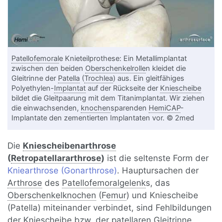
Patellofemoral
e Knieteilprothese: Ein Metallimplantat
zwischen den beiden
Oberschenkelrolle
n kleidet die
Gleitrinne der
Patella
(
Trochlea
) aus. Ein gleitfähiges
Polyethylen-
Implantat
auf der Rückseite der
Kniescheibe
bildet die Gleitpaarung mit dem Titanimplantat. Wir ziehen
die einwachsenden,
knochen
sparenden
HemiCAP
-
Implantate den zementierten Implantaten vor. © 2med
Die
Kniescheibenarthrose
(
Retropatellararthrose
)
ist die seltenste Form der
Kniearthrose (Gonarthrose)
. Hauptursachen der
Arthrose
des
Patellofemoralgelenk
s, das
Oberschenkelknochen
(
Femur
) und Kniescheibe
(Patella) miteinander verbindet, sind Fehlbildungen
der Kniescheibe bzw. der patellaren Gleitrinne