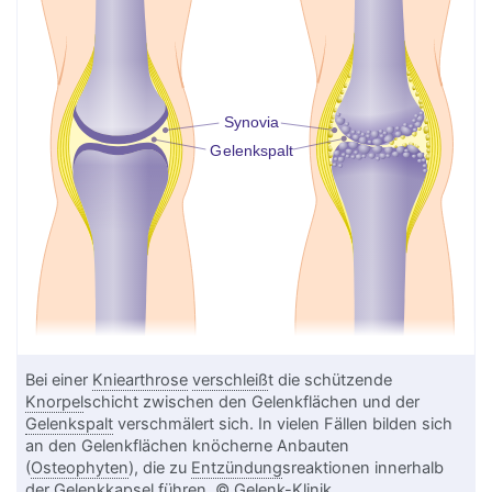
Bei einer
Kniearthrose
verschleiß
t die schützende
Knorpel
schicht zwischen den Gelenkflächen und der
Gelenkspalt
verschmälert sich. In vielen Fällen bilden sich
an den Gelenkflächen knöcherne Anbauten
(
Osteophyten
), die zu
Entzündung
sreaktionen innerhalb
der
Gelenkkapsel
führen. © Gelenk-Klinik