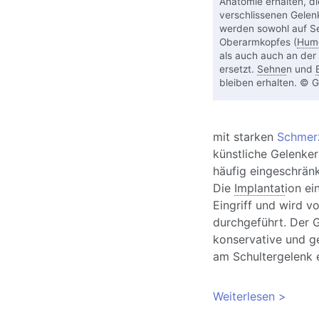
Anatomie erhalten, di
verschlissenen Gelen
werden sowohl auf Se
Oberarmkopfes (
Hume
als auch auch an der
ersetzt.
Sehne
n und
bleiben erhalten. © G
mit starken
Schmerz
künstliche Gelenke
häufig eingeschränk
Die
Implantat
ion ei
Eingriff und wird 
durchgeführt. Der 
konservative und g
am Schultergelenk 
Weiterlesen
über Sc
Haltbar