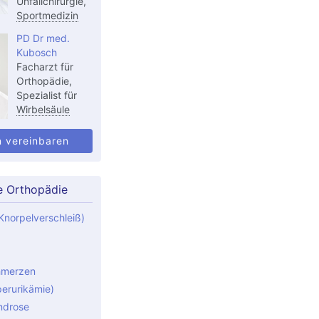
Unfallchirurgie,
Sportmedizin
PD Dr med.
Kubosch
Facharzt für
Orthopädie,
Spezialist für
Wirbelsäule
n vereinbaren
e Orthopädie
Knorpelverschleiß)
hmerzen
perurikämie)
ndrose