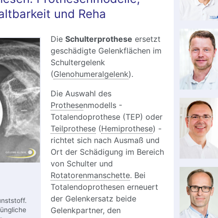
altbarkeit und Reha
Die
Schulterprothese
ersetzt
geschädigte Gelenkflächen im
Schultergelenk
(
Glenohumeralgelenk
).
Die Auswahl des
Prothese
nmodells -
Totalendoprothese (TEP) oder
Teilprothese
(
Hemiprothese
) -
richtet sich nach Ausmaß und
Ort der Schädigung im Bereich
von Schulter und
Rotatorenmanschette
. Bei
Totalendoprothesen erneuert
der Gelenkersatz beide
nststoff.
Gelenkpartner, den
rüngliche