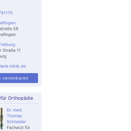
791170
elfingen:
straße 58
elfingen
Freiburg:
r Straße 11
urg
enk-klinik.de
n vereinbaren
 für Orthopädie
Dr. med.
Thomas
Schneider
Facharzt für