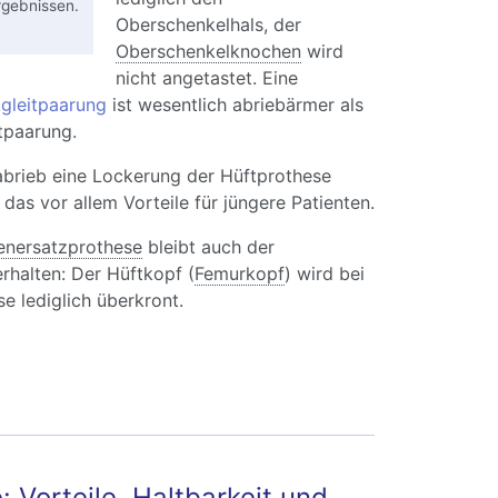
rgebnissen.
Oberschenkelhals, der
Oberschenkelknochen
wird
nicht angetastet. Eine
gleitpaarung
ist wesentlich abriebärmer als
tpaarung.
abrieb eine Lockerung der Hüftprothese
 das vor allem Vorteile für jüngere Patienten.
enersatzprothese
bleibt auch der
rhalten: Der Hüftkopf (
Femurkopf
) wird bei
 lediglich überkront.
t-TEP-Materialien: Keramikgleitpaarung,
aftprothesen, Oberflächenersatz
 Vorteile, Haltbarkeit und