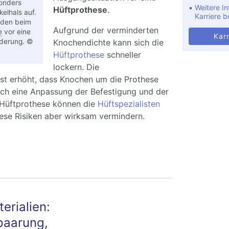
sonders
Weitere In
Hüftprothese
.
elhals auf.
Karriere b
päden beim
Aufgrund der verminderten
e
vor eine
Karr
derung. ©
Knochendichte kann sich die
Hüftprothese
schneller
lockern. Die
ist erhöht, dass Knochen um die Prothese
ch eine Anpassung der Befestigung und der
Hüftprothese können die
Hüftspezialisten
ese Risiken aber wirksam vermindern.
ftprothese bei Osteoporose: wirksame
ien bei Patienten mit Knochenschwund
erialien:
paarung,