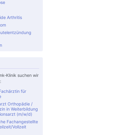
ose
e Arthritis
rom
utelentzündung
n
nk-Klinik suchen wir
:
achärztin für
e
rzt Orthopädie /
in in Weiterbildung
ionsarzt (m/w/d)
che Fachangestellte
ilzeit/Vollzeit