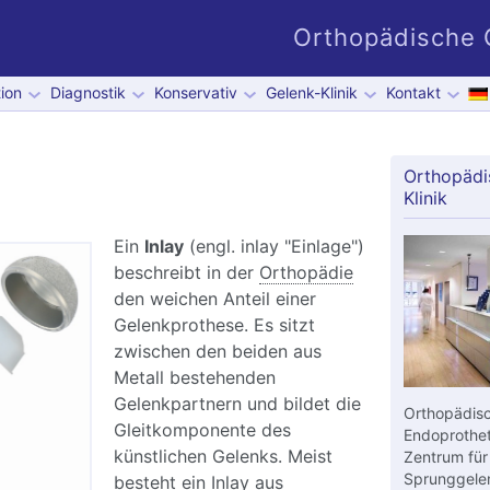
Orthopädische G
ion
Diagnostik
Konservativ
Gelenk-Klinik
Kontakt
Orthopädi
Klinik
Ein
Inlay
(engl. inlay "Einlage")
beschreibt in der
Orthopädie
den weichen Anteil einer
Gelenkprothese. Es sitzt
zwischen den beiden aus
Metall bestehenden
Gelenkpartnern und bildet die
Orthopädisc
Gleitkomponente des
Endoprothet
künstlichen Gelenks. Meist
Zentrum für
Sprunggelen
besteht ein Inlay aus