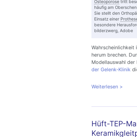
Osteoporose
tritt be
häufig am Oberschenk
Sie stellt den Ortho
Einsatz einer
Prothes
besondere Herausfor
bilderzwerg, Adobe
Wahrscheinlichkeit 
herum brechen. Dur
Modellauswahl der 
der Gelenk-Klinik
di
Weiterlesen
über Hü
Strateg
Hüft-TEP-Mat
Keramikgleit