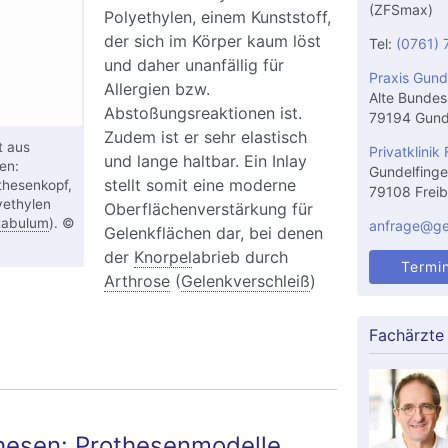
(ZFSmax)
Polyethylen, einem Kunststoff,
der sich im Körper kaum löst
Tel:
(0761) 
und daher unanfällig für
Praxis Gund
Allergien bzw.
Alte Bundes
Abstoßungsreaktionen ist.
79194 Gund
Zudem ist er sehr elastisch
t aus
Privatklinik 
und lange haltbar. Ein Inlay
en:
Gundelfinge
stellt somit eine moderne
thesenkopf,
79108 Freib
yethylen
Oberflächenverstärkung für
tabulum
). ©
anfrage@gel
Gelenkflächen dar, bei denen
der
Knorpel
abrieb durch
Termi
Arthrose
(
Gelenkverschleiß
)
Fachärzte
hesen: Prothesenmodelle,