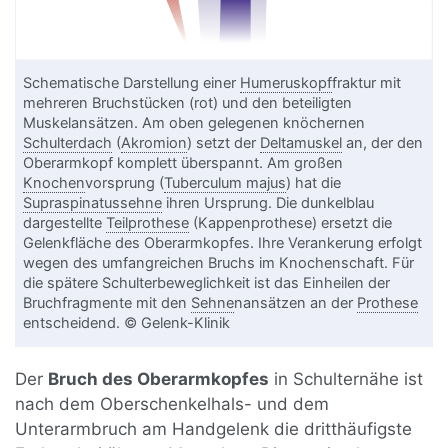
Schematische Darstellung einer
Humeruskopf
fraktur mit
mehreren Bruchstücken (rot) und den beteiligten
Muskelansätzen. Am oben gelegenen knöchernen
Schulterdach
(
Akromion
) setzt der
Deltamuskel
an, der den
Oberarmkopf komplett überspannt. Am großen
Knochen
vorsprung (
Tuberculum majus
) hat die
Supraspinatussehne
ihren Ursprung. Die dunkelblau
dargestellte
Teilprothese
(Kappenprothese) ersetzt die
Gelenkfläche des Oberarmkopfes. Ihre Verankerung erfolgt
wegen des umfangreichen Bruchs im Knochenschaft. Für
die spätere Schulterbeweglichkeit ist das Einheilen der
Bruchfragmente mit den
Sehne
nansätzen an der
Prothese
entscheidend. © Gelenk-Klinik
Der
Bruch des Oberarmkopfes
in Schulternähe ist
nach dem Oberschenkelhals- und dem
Unterarmbruch am Handgelenk die dritthäufigste