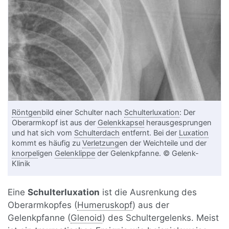
Röntgen
bild einer Schulter nach
Schulterluxation
: Der
Oberarmkopf ist aus der
Gelenkkapsel
herausgesprungen
und hat sich vom
Schulterdach
entfernt. Bei der
Luxation
kommt es häufig zu
Verletzung
en der Weichteile und der
knorpel
igen
Gelenklippe
der Gelenkpfanne. © Gelenk-
Klinik
Eine
Schulterluxation
ist die Ausrenkung des
Oberarmkopfes (
Humeruskopf
) aus der
Gelenkpfanne (
Glenoid
) des Schultergelenks. Meist