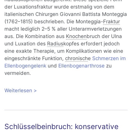
der Luxationsfraktur wurde erstmalig von dem
italienischen Chirurgen Giovanni Battista Monteggia
(1762–1815) beschrieben. Die Monteggia-
Fraktur
macht lediglich 2–5 % aller Unterarmverletzungen
aus. Die Kombination aus
Knochen
bruch der Ulna
und Luxation des
Radius
kopfes erfordert jedoch
eine exakte Therapie, um Komplikationen wie eine
eingeschränkte Funktion,
chronisch
e
Schmerzen im
Ellenbogengelenk
und
Ellenbogenarthrose
zu
vermeiden.
Weiterlesen
über Monteggia-Fraktur: Ursachen,
Diagnose und Behandlung
Schlüsselbeinbruch: konservative