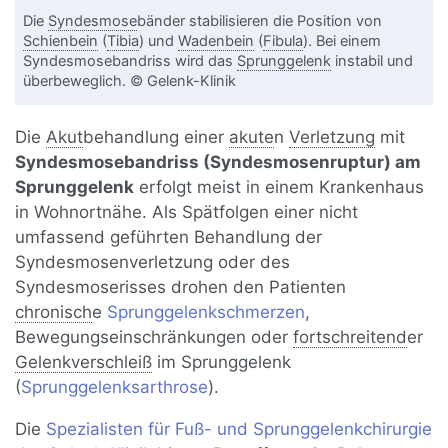
Die
Syndesmose
bänder stabilisieren die Position von
Schienbein
(
Tibia
) und
Wadenbein
(
Fibula
). Bei einem
Syndesmosebandriss wird das
Sprunggelenk
instabil und
überbeweglich. © Gelenk-Klinik
Die
Akut
behandlung einer
akute
n
Verletzung
mit
Syndesmosebandriss (Syndesmosenruptur) am
Sprunggelenk
erfolgt meist in einem Krankenhaus
in Wohnortnähe. Als Spätfolgen einer nicht
umfassend geführten Behandlung der
Syndesmosenverletzung oder des
Syndesmoserisses drohen den Patienten
chronisch
e
Sprunggelenkschmerzen
,
Bewegungseinschränkungen oder
fortschreitend
er
Gelenkverschleiß
im Sprunggelenk
(
Sprunggelenksarthrose
).
Die
Spezialisten für Fuß- und Sprunggelenkchirurgie