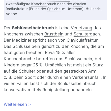
zweithäufigste
Knochen
bruch nach der
distal
en
Radius
fraktur (Bruch der
Speiche
im Unterarm). © Henrie,
Adobe
Der
Schlüsselbeinbruch
ist eine
Verletzung
des
Knochens zwischen
Brustbein
und
Schulterdach
.
Der Mediziner spricht auch von
Clavicula
fraktur.
Das Schlüsselbein gehört zu den Knochen, die am
häufigsten brechen. Etwa 15 % aller
Knochenbrüche betreffen das Schlüsselbein, bei
Kindern sogar 25 %. Ursächlich ist meist ein Sturz
auf die Schulter oder auf den gestreckten Arm,
z. B. beim Sport oder durch einen Verkehrsunfall. In
vielen Fällen lässt sich der Schlüsselbeinbruch
konservativ mittels Ruhigstellung behandeln.
Weiterlesen
über Schlüsselbeinbruch: konservative
Behandlung oder Operation?