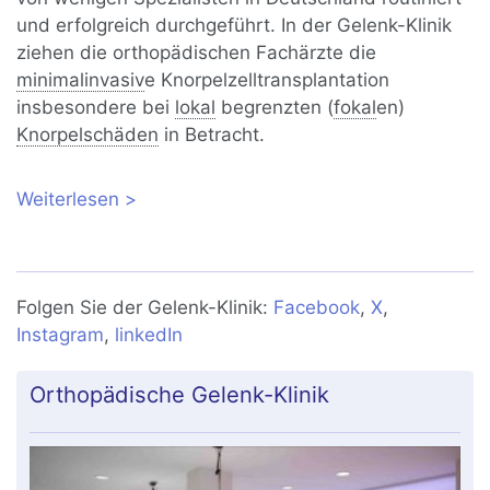
und erfolgreich durchgeführt. In der Gelenk-Klinik
ziehen die orthopädischen Fachärzte die
minimalinvasiv
e Knorpelzelltransplantation
insbesondere bei
lokal
begrenzten (
fokal
en)
Knorpelschäden
in Betracht.
Weiterlesen
über Knorpeltransplantation bei
Knorpelschaden im Knie
Folgen Sie der Gelenk-Klinik:
Facebook
,
X
,
Instagram
,
linkedIn
Orthopädische Gelenk-Klinik