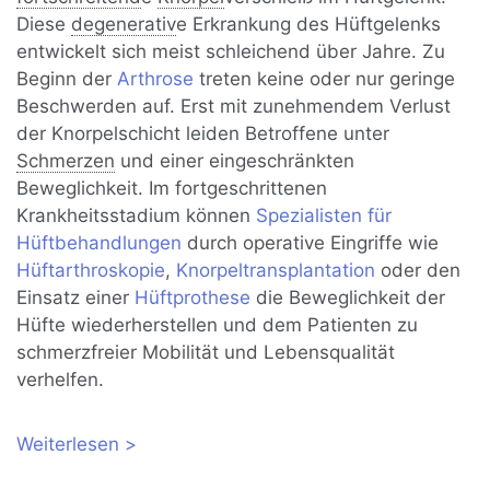
Diese
degenerativ
e Erkrankung des Hüftgelenks
entwickelt sich meist schleichend über Jahre. Zu
Beginn der
Arthrose
treten keine oder nur geringe
Beschwerden auf. Erst mit zunehmendem Verlust
der Knorpelschicht leiden Betroffene unter
Schmerzen
und einer eingeschränkten
Beweglichkeit. Im fortgeschrittenen
Krankheitsstadium können
Spezialisten für
Hüftbehandlungen
durch operative Eingriffe wie
Hüftarthroskopie
,
Knorpeltransplantation
oder den
Einsatz einer
Hüftprothese
die Beweglichkeit der
Hüfte wiederherstellen und dem Patienten zu
schmerzfreier Mobilität und Lebensqualität
verhelfen.
Weiterlesen
über Hüftarthrose: Gelenkerhaltende
Therapie der Coxarthrose