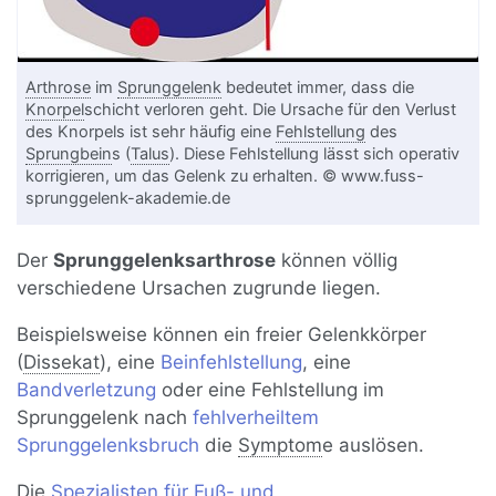
Arthrose
im
Sprunggelenk
bedeutet immer, dass die
Knorpel
schicht verloren geht. Die Ursache für den Verlust
des Knorpels ist sehr häufig eine
Fehlstellung
des
Sprungbein
s (
Talus
). Diese Fehlstellung lässt sich operativ
korrigieren, um das Gelenk zu erhalten. © www.fuss-
sprunggelenk-akademie.de
Der
Sprunggelenksarthrose
können völlig
verschiedene Ursachen zugrunde liegen.
Beispielsweise können ein freier Gelenkkörper
(
Dissekat
), eine
Beinfehlstellung
, eine
Bandverletzung
oder eine Fehlstellung im
Sprunggelenk nach
fehlverheiltem
Sprunggelenksbruch
die
Symptom
e auslösen.
Die
Spezialisten für Fuß- und