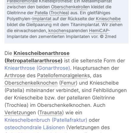
Patellofemoral
e Knieteilprothese: Ein Metallimplantat
zwischen den beiden
Oberschenkelrolle
n kleidet die
Gleitrinne der
Patella
(
Trochlea
) aus. Ein gleitfähiges
Polyethylen-
Implantat
auf der Rückseite der
Kniescheibe
bildet die Gleitpaarung mit dem Titanimplantat. Wir ziehen
die einwachsenden,
knochen
sparenden
HemiCAP
-
Implantate den zementierten Implantaten vor. © 2med
Die
Kniescheibenarthrose
(
Retropatellararthrose
)
ist die seltenste Form der
Kniearthrose (Gonarthrose)
. Hauptursachen der
Arthrose
des
Patellofemoralgelenk
s, das
Oberschenkelknochen
(
Femur
) und Kniescheibe
(Patella) miteinander verbindet, sind Fehlbildungen
der Kniescheibe bzw. der patellaren Gleitrinne
(Trochlea) im Oberschenkelknochen. Auch
Verletzung
en (
Traumata
) wie ein
Kniescheibenbruch (Patellafraktur)
oder
osteochondrale Läsionen
(Verletzungen des