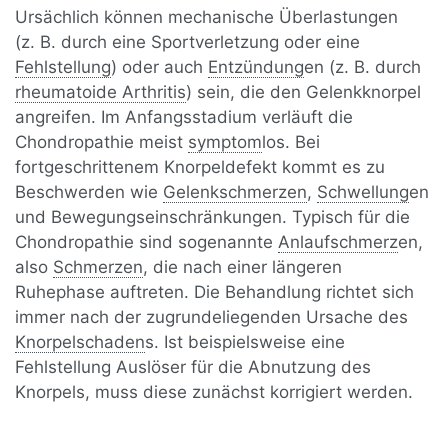
Ursächlich können mechanische Überlastungen
(z. B. durch eine Sportverletzung oder eine
Fehlstellung
) oder auch
Entzündung
en (z. B. durch
rheumatoide Arthritis
) sein, die den Gelenkknorpel
angreifen. Im Anfangsstadium verläuft die
Chondropathie meist
symptom
los. Bei
fortgeschrittenem Knorpeldefekt kommt es zu
Beschwerden wie
Gelenkschmerzen
,
Schwellung
en
und Bewegungseinschränkungen. Typisch für die
Chondropathie sind sogenannte
Anlaufschmerz
en,
also
Schmerzen
, die nach einer längeren
Ruhephase auftreten. Die Behandlung richtet sich
immer nach der zugrundeliegenden Ursache des
Knorpelschaden
s. Ist beispielsweise eine
Fehlstellung Auslöser für die Abnutzung des
Knorpels, muss diese zunächst korrigiert werden.