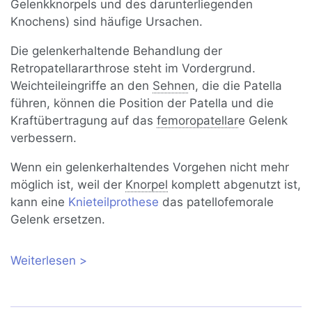
Gelenkknorpels und des darunterliegenden
Knochens) sind häufige Ursachen.
Die gelenkerhaltende Behandlung der
Retropatellararthrose steht im Vordergrund.
Weichteileingriffe an den
Sehne
n, die die Patella
führen, können die Position der Patella und die
Kraftübertragung auf das
femoropatellar
e Gelenk
verbessern.
Wenn ein gelenkerhaltendes Vorgehen nicht mehr
möglich ist, weil der
Knorpel
komplett abgenutzt ist,
kann eine
Knieteilprothese
das patellofemorale
Gelenk ersetzen.
Weiterlesen
über Retropatellararthrose:
Kniescheibenarthrose konservativ oder
operativ behandeln?