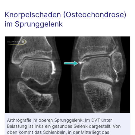
Knorpelschaden (Osteochondrose)
im Sprunggelenk
Arthrografie im
oberen Sprunggelenk
: Im
DVT
unter
Belastung ist links ein gesundes Gelenk dargestellt. Von
oben kommt das
Schienbein
, in der Mitte liegt das