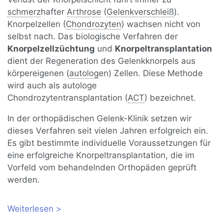
schmerz
hafter
Arthrose
(
Gelenkverschleiß
).
Knorpelzellen (
Chondrozyten
) wachsen nicht von
selbst nach. Das biologische Verfahren der
Knorpelzellzüchtung
und
Knorpeltransplantation
dient der Regeneration des Gelenkknorpels aus
körpereigenen (
autolog
en) Zellen. Diese Methode
wird auch als autologe
Chondrozytentransplantation (
ACT
) bezeichnet.
In der orthopädischen Gelenk-Klinik setzen wir
dieses Verfahren seit vielen Jahren erfolgreich ein.
Es gibt bestimmte individuelle Voraussetzungen für
eine erfolgreiche Knorpeltransplantation, die im
Vorfeld vom behandelnden Orthopäden geprüft
werden.
Weiterlesen
über Knorpeltransplantation (ACT) bei