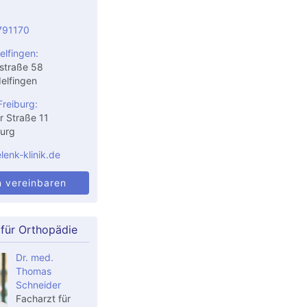
791170
elfingen:
straße 58
elfingen
Freiburg:
r Straße 11
urg
enk-klinik.de
n vereinbaren
 für Orthopädie
Dr. med.
Thomas
Schneider
Facharzt für