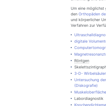
Um eine möglichst 
den
Orthopäden der
und körperlicher U
Verfahren zur Verf
Ultraschalldiagno
digitale Volumen
Computertomogr
Magnetresonanzt
Röntgen
Skelettszintigrap
3-D- Wirbelsäule
Untersuchung der
(Diskografie)
Muskeloberfläch
Labordiagnostik
Knochendichteme