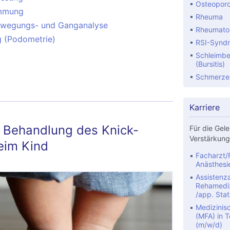
Osteopor
immung
Rheuma
wegungs- und Ganganalyse
Rheumatoid
 (Podometrie)
RSI-Synd
Schleimbe
(Bursitis)
thopädische Diagnostik
Schmerze
Karriere
 Behandlung des Knick-
Für die Gele
Verstärkung
eim Kind
Facharzt/F
Anästhesi
Assistenza
Rehamediz
/app. Stat
Medizinis
(MFA) in Te
(m/w/d)