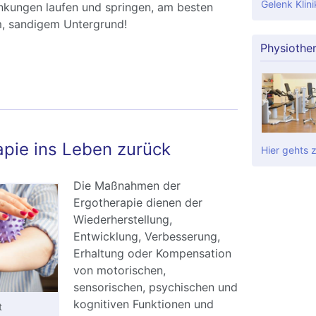
Gelenk Klini
nkungen laufen und springen, am besten
, sandigem Untergrund!
Physiothe
nservative Behandlung des Knick-Senkfußes
nd
apie ins Leben zurück
Hier gehts 
Die Maßnahmen der
Ergotherapie dienen der
Wiederherstellung,
Entwicklung, Verbesserung,
Erhaltung oder Kompensation
von motorischen,
sensorischen, psychischen und
kognitiven Funktionen und
t