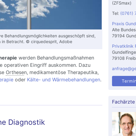
(ZFSmax)
Tel:
(0761) 
Praxis Gund
Alte Bundes
79194 Gund
ve Behandlungsmöglichkeiten ausgeschöpft sind,
 in Betracht. © cirquedesprit, Adobe
Privatklinik 
Gundelfinge
herapie
werden Behandlungsmaßnahmen
79108 Freib
ne operativen Eingriff auskommen. Dazu
anfrage@gel
ise
Orthese
n, medikamentöse Therapeutika,
erapie
oder
Kälte- und Wärmebehandlungen
.
Termi
Fachärzte
e Diagnostik