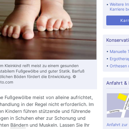
Weitere In
Karriere b
Karr
Konservat
Manuelle 
Ergothera
 Kleinkind reift meist zu einem gesunden
Orthesen u
tabilem Fußgewölbe und guter Statik. Barfuß
dlichen Böden fördert die Entwicklung. ©
oto.com
Anfahrt &
he Fußgewölbe meist von alleine aufrichtet,
ehandlung in der Regel nicht erforderlich. Im
nen Kindern führen stützende und führende
agen in Schuhen eher zur Schonung und
chten
Bänder
n und Muskeln. Lassen Sie Ihr
Anfahrt zur