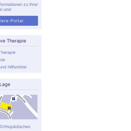
formationen zu Ihrer
ei uns!
iere-Portal
ive Therapie
Therapie
pie
nd Hilfsmittel
 Lage
 Orthopädischen