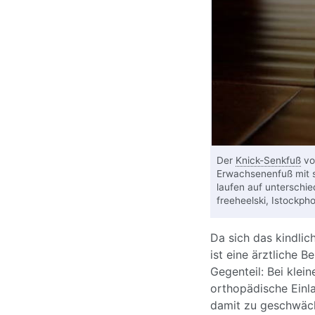
Der
Knick-Senkfuß
vom
Erwachsenenfuß mit s
laufen auf unterschie
freeheelski, Istockph
Da sich das kindlic
ist eine ärztliche B
Gegenteil: Bei klei
orthopädische Einl
damit zu geschwä