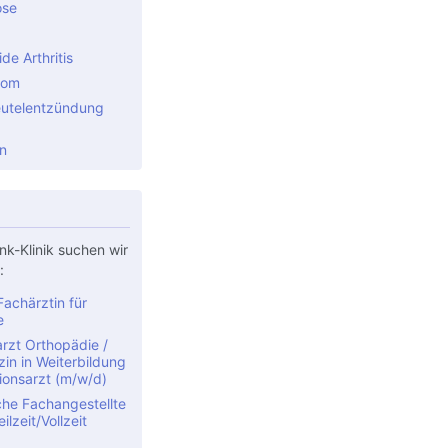
ose
e Arthritis
rom
utelentzündung
n
nk-Klinik suchen wir
:
achärztin für
e
rzt Orthopädie /
in in Weiterbildung
ionsarzt (m/w/d)
che Fachangestellte
ilzeit/Vollzeit