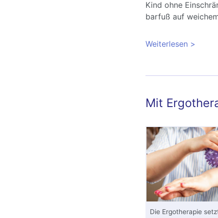
Kind ohne Einschrä
barfuß auf weichem
Weiterlesen
über Ko
beim Ki
Mit Ergother
Die Ergotherapie setz