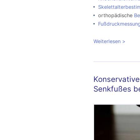
Skelettalterbest
orthopädische
Be
Fußdruckmessung
Weiterlesen
über Or
Konservative
Senkfußes b