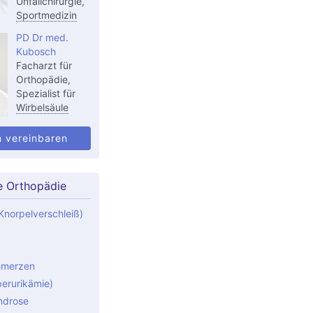
Unfallchirurgie,
Sportmedizin
PD Dr med.
Kubosch
Facharzt für
Orthopädie,
Spezialist für
Wirbelsäule
n vereinbaren
e Orthopädie
Knorpelverschleiß)
hmerzen
perurikämie)
ndrose