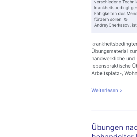
verschiedene Technik
krankheitsbedingt ge
Fähigkeiten des Men
fördern sollen. ©
AndreyCherkasov, is
krankheitsbedingt
Übungsmaterial zum 
handwerkliche und 
lebenspraktische Ü
Arbeitsplatz-, Wo
Weiterlesen
über Mi
Übungen nach
behandelter