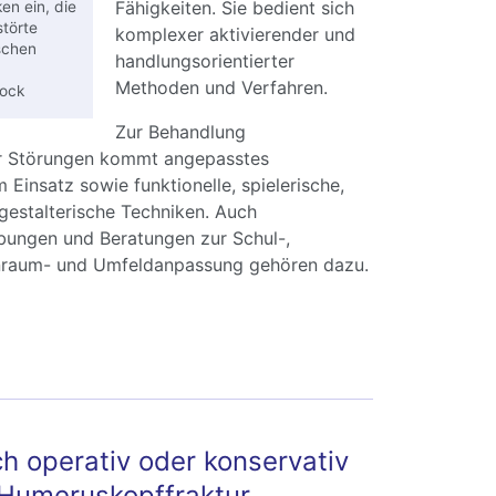
Fähigkeiten. Sie bedient sich
en ein, die
störte
komplexer aktivierender und
schen
handlungsorientierter
Methoden und Verfahren.
tock
Zur Behandlung
er Störungen kommt angepasstes
Einsatz sowie funktionelle, spielerische,
gestalterische Techniken. Auch
bungen und Beratungen zur Schul-,
hnraum- und Umfeldanpassung gehören dazu.
t Ergotherapie ins Leben zurück
 operativ oder konservativ
 Humeruskopffraktur