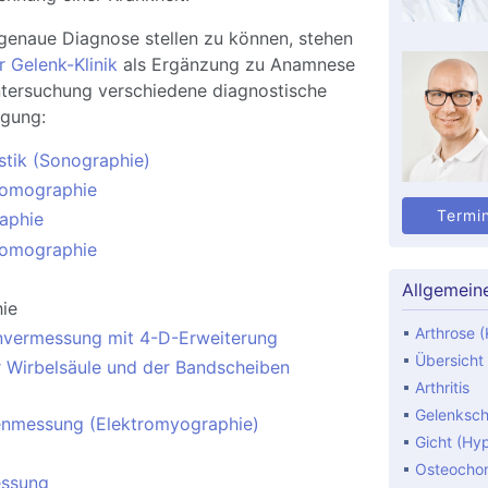
genaue Diagnose stellen zu können, stehen
 Gelenk-Klinik
als Ergänzung zu Anamnese
ntersuchung verschiedene diagnostische
ügung:
stik (Sonographie)
tomographie
Termi
aphie
omographie
Allgemein
hie
Arthrose (
nvermessung mit 4-D-Erweiterung
Übersicht
 Wirbelsäule und der Bandscheiben
Arthritis
Gelenksc
enmessung (Elektromyographie)
Gicht (Hy
Osteocho
ssung