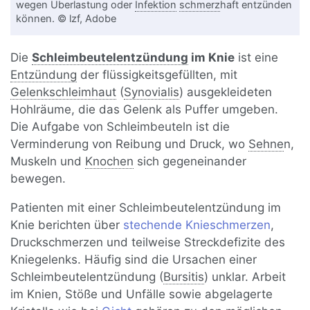
wegen Überlastung oder
Infektion
schmerz
haft entzünden
können. © lzf, Adobe
Die
Schleimbeutelentzündung
im Knie
ist eine
Entzündung
der flüssigkeitsgefüllten, mit
Gelenkschleimhaut
(
Synovialis
) ausgekleideten
Hohlräume, die das Gelenk als Puffer umgeben.
Die Aufgabe von Schleimbeuteln ist die
Verminderung von Reibung und Druck, wo
Sehne
n,
Muskeln und
Knochen
sich gegeneinander
bewegen.
Patienten mit einer Schleimbeutelentzündung im
Knie berichten über
stechende Knieschmerzen
,
Druckschmerzen und teilweise Streckdefizite des
Kniegelenks. Häufig sind die Ursachen einer
Schleimbeutelentzündung (
Bursitis
) unklar. Arbeit
im Knien, Stöße und Unfälle sowie abgelagerte