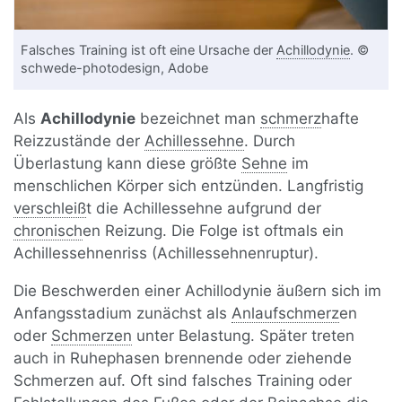
Falsches Training ist oft eine Ursache der
Achillodynie
. ©
schwede-photodesign, Adobe
Als
Achillodynie
bezeichnet man
schmerz
hafte
Reizzustände der
Achillessehne
. Durch
Überlastung kann diese größte
Sehne
im
menschlichen Körper sich entzünden. Langfristig
verschleiß
t die Achillessehne aufgrund der
chronisch
en Reizung. Die Folge ist oftmals ein
Achillessehnenriss (Achillessehnenruptur).
Die Beschwerden einer Achillodynie äußern sich im
Anfangsstadium zunächst als
Anlaufschmerz
en
oder
Schmerzen
unter Belastung. Später treten
auch in Ruhephasen brennende oder ziehende
Schmerzen auf. Oft sind falsches Training oder