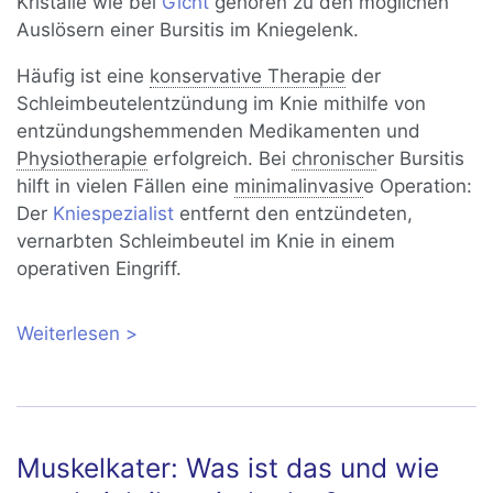
Kristalle wie bei
Gicht
gehören zu den möglichen
Auslösern einer Bursitis im Kniegelenk.
Häufig ist eine
konservative Therapie
der
Schleimbeutelentzündung im Knie mithilfe von
entzündungshemmenden Medikamenten und
Physiotherapie
erfolgreich. Bei
chronisch
er Bursitis
hilft in vielen Fällen eine
minimalinvasiv
e Operation:
Der
Kniespezialist
entfernt den entzündeten,
vernarbten Schleimbeutel im Knie in einem
operativen Eingriff.
Weiterlesen
über Schleimbeutelentzündung
(Bursitis) im Knie: Ursachen, Diagnose,
Übungen und Behandlung
Muskelkater: Was ist das und wie