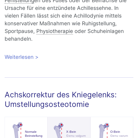
Fehlstellung
en des Fußes oder der Beinachse die
Ursache für eine entzündete Achillessehne. In
vielen Fällen lässt sich eine Achillodynie mittels
konservativer Maßnahmen wie Ruhigstellung,
Sportpause,
Physiotherapie
oder Schuheinlagen
behandeln.
Weiterlesen
über Schmerzhafte Achillodynie:
Konservative und operative
Behandlung?
Achskorrektur des Kniegelenks:
Umstellungsosteotomie