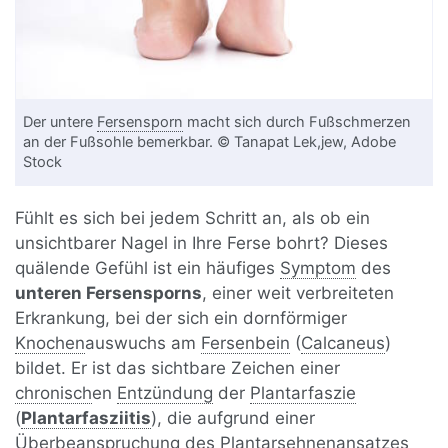
Der untere
Fersensporn
macht sich durch Fußschmerzen
an der Fußsohle bemerkbar. © Tanapat Lek,jew, Adobe
Stock
Fühlt es sich bei jedem Schritt an, als ob ein
unsichtbarer Nagel in Ihre Ferse bohrt? Dieses
quälende Gefühl ist ein häufiges
Symptom
des
unteren Fersensporns
, einer weit verbreiteten
Erkrankung, bei der sich ein dornförmiger
Knochen
auswuchs am
Fersenbein
(
Calcaneus
)
bildet. Er ist das sichtbare Zeichen einer
chronisch
en
Entzündung
der
Plantarfaszie
(
Plantarfasziitis
), die aufgrund einer
Überbeanspruchung des
Plantarsehne
nansatzes