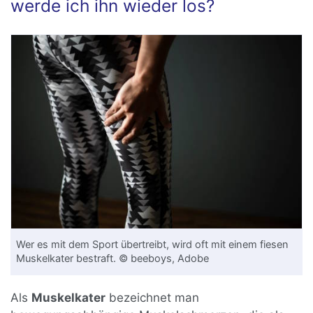
werde ich ihn wieder los?
Wer es mit dem Sport übertreibt, wird oft mit einem fiesen
Muskelkater bestraft. © beeboys, Adobe
Als
Muskelkater
bezeichnet man