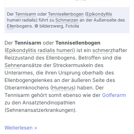
Der
Tennisarm
oder
Tennisellenbogen
(
Epikondylitis
humeri radialis) führt zu
Schmerzen
an der Außenseite des
Elle
nbogens. © bilderzwerg, Fotolia
Der
Tennisarm
oder
Tennisellenbogen
(
Epikondylitis radialis humeri
) ist ein
schmerz
hafter
Reizzustand des Ellenbogens. Betroffen sind die
Sehne
nansätze der Streckermuskeln des
Unterarmes, die ihren Ursprung oberhalb des
Ellenbogengelenkes an der äußeren Seite des
Oberarmknochens (
Humerus
) haben. Der
Tennisarm gehört somit ebenso wie der
Golferarm
zu den Ansatztendinopathien
(Sehnenansatzerkrankungen).
Weiterlesen
über Tennisarm (Tennisellenbogen):